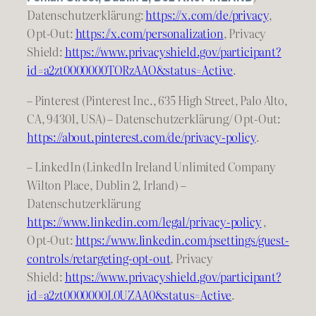
Datenschutzerklärung:
https://
x
.com/de/privacy
,
Opt-Out:
https://x.com/personalization
, Privacy
Shield:
https://www.privacyshield.gov/participant?
id=a2zt0000000TORzAAO&status=Active
.
– Pinterest (Pinterest Inc., 635 High Street, Palo Alto,
CA, 94301, USA) – Datenschutzerklärung/ Opt-Out:
https://about.pinterest.com/de/privacy-policy
.
– LinkedIn (LinkedIn Ireland Unlimited Company
Wilton Place, Dublin 2, Irland) –
Datenschutzerklärung
https://www.linkedin.com/legal/privacy-policy
,
Opt-Out:
https://www.linkedin.com/psettings/guest-
controls/retargeting-opt-out
, Privacy
Shield:
https://www.privacyshield.gov/participant?
id=a2zt0000000L0UZAA0&status=Active
.