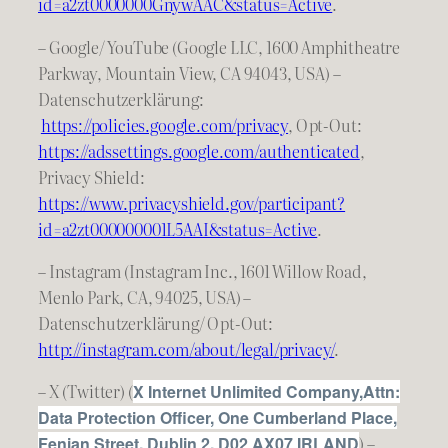
id=a2zt0000000GnywAAC&status=Active
.
– Google/ YouTube (Google LLC, 1600 Amphitheatre
Parkway, Mountain View, CA 94043, USA) –
Datenschutzerklärung:
https://policies.google.com/privacy
, Opt-Out:
https://adssettings.google.com/authenticated
,
Privacy Shield:
https://www.privacyshield.gov/participant?
id=a2zt000000001L5AAI&status=Active
.
– Instagram (Instagram Inc., 1601 Willow Road,
Menlo Park, CA, 94025, USA) –
Datenschutzerklärung/ Opt-Out:
http://instagram.com/about/legal/privacy/
.
– X (Twitter) (
X Internet Unlimited Company,Attn:
Data Protection Officer, One Cumberland Place,
) –
Fenian Street, Dublin 2, D02 AX07 IRLAND