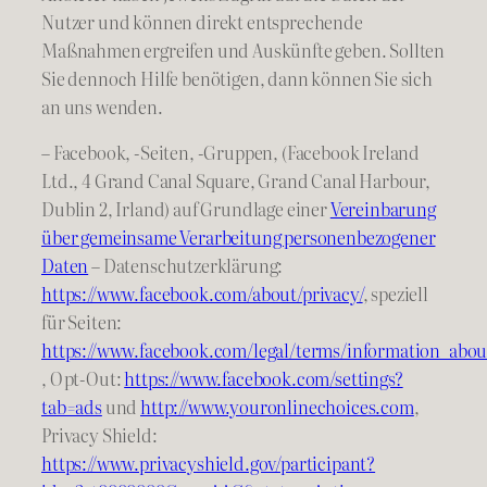
Nutzer und können direkt entsprechende
Maßnahmen ergreifen und Auskünfte geben. Sollten
Sie dennoch Hilfe benötigen, dann können Sie sich
an uns wenden.
– Facebook, -Seiten, -Gruppen, (Facebook Ireland
Ltd., 4 Grand Canal Square, Grand Canal Harbour,
Dublin 2, Irland) auf Grundlage einer
Vereinbarung
über gemeinsame Verarbeitung personenbezogener
Daten
– Datenschutzerklärung:
https://www.facebook.com/about/privacy/
, speziell
für Seiten:
https://www.facebook.com/legal/terms/information_abou
, Opt-Out:
https://www.facebook.com/settings?
tab=ads
und
http://www.youronlinechoices.com
,
Privacy Shield:
https://www.privacyshield.gov/participant?