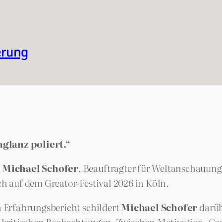
erung
glanz poliert.“
t
Michael Schofer
, Beauftragter für Weltanschauun
h auf dem Greator-Festival 2026 in Köln.
n Erfahrungsbericht schildert
Michael Schofer
darüb
ne kritischen Beobachtungen. Zwischen Motivation, C