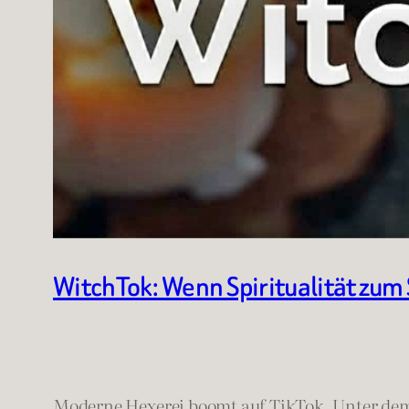
WitchTok: Wenn Spiritualität zum
Moderne Hexerei boomt auf TikTok. Unter d