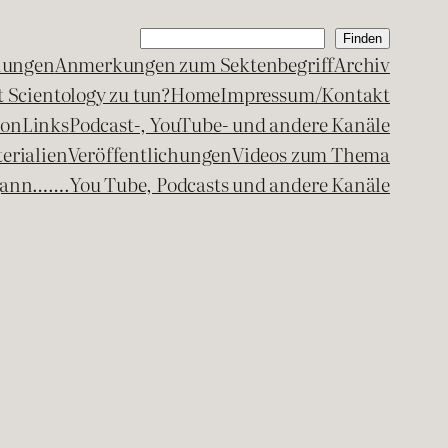
Suchen
Finden
lungen
Anmerkungen zum Sektenbegriff
Archiv
 Scientology zu tun?
Home
Impressum/Kontakt
kon
Links
Podcast-, YouTube- und andere Kanäle
erialien
Veröffentlichungen
Videos zum Thema
egann…….
You Tube, Podcasts und andere Kanäle