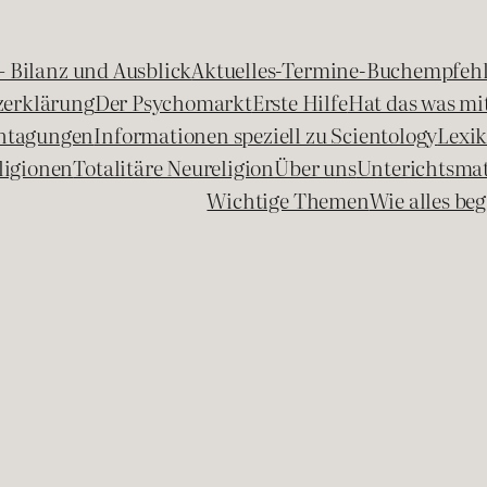
 – Bilanz und Ausblick
Aktuelles-Termine-Buchempfeh
zerklärung
Der Psychomarkt
Erste Hilfe
Hat das was mit
chtagungen
Informationen speziell zu Scientology
Lexi
ligionen
Totalitäre Neureligion
Über uns
Unterichtsmat
Wichtige Themen
Wie alles b