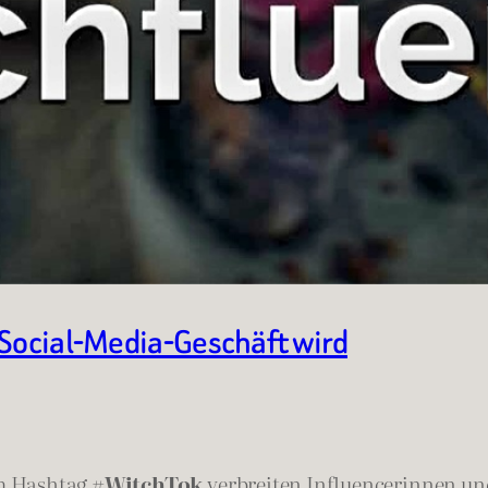
 Social-Media-Geschäft wird
em Hashtag
#WitchTok
verbreiten Influencerinnen und