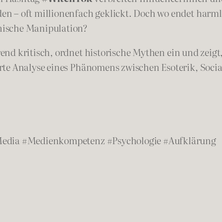
n – oft millionenfach geklickt. Doch wo endet harm
hische Manipulation?
nd kritisch, ordnet historische Mythen ein und zeigt
erte Analyse eines Phänomens zwischen Esoterik, Soc
Media #Medienkompetenz #Psychologie #Aufklärung