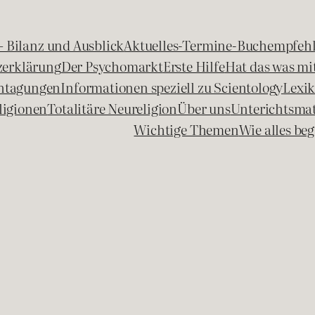
 – Bilanz und Ausblick
Aktuelles-Termine-Buchempfeh
zerklärung
Der Psychomarkt
Erste Hilfe
Hat das was mit
chtagungen
Informationen speziell zu Scientology
Lexi
ligionen
Totalitäre Neureligion
Über uns
Unterichtsmat
Wichtige Themen
Wie alles b