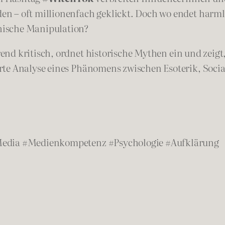
n – oft millionenfach geklickt. Doch wo endet harm
hische Manipulation?
nd kritisch, ordnet historische Mythen ein und zeigt
erte Analyse eines Phänomens zwischen Esoterik, Soc
Media #Medienkompetenz #Psychologie #Aufklärung