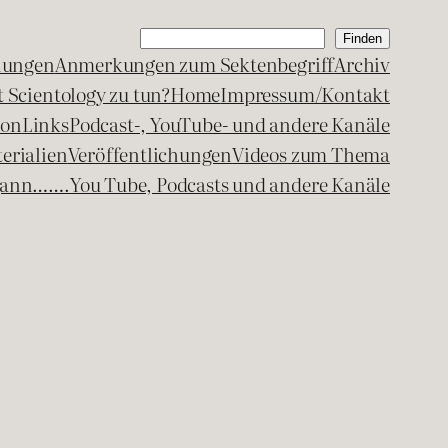
Suchen
Finden
lungen
Anmerkungen zum Sektenbegriff
Archiv
 Scientology zu tun?
Home
Impressum/Kontakt
kon
Links
Podcast-, YouTube- und andere Kanäle
erialien
Veröffentlichungen
Videos zum Thema
egann…….
You Tube, Podcasts und andere Kanäle