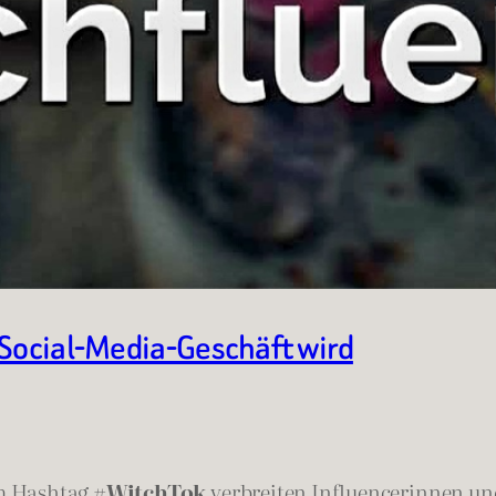
 Social-Media-Geschäft wird
em Hashtag
#WitchTok
verbreiten Influencerinnen und