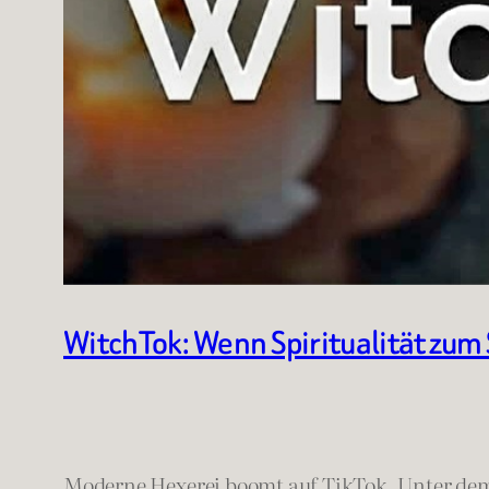
WitchTok: Wenn Spiritualität zum
Moderne Hexerei boomt auf TikTok. Unter d