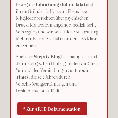
Bewegung
Falun Gong (Falun Dafa)
und
ihrem Gründer Li Hongzhi. Ehemalige
Mitglieder berichten über psychischen
Druck, Kontrolle, mangelnde medizinische
Versorgung und wirtschaftliche Ausbeutung.
Mehrere Betroffene haben in den USA Klage
eingereicht.
Auch der
Skeptix-Blog
beschäftigt sich mit
den ideologischen Hintergründen von Shen
Yun und den Verbindungen zur
Epoch
Times
, die seit Jahren durch
Verschwörungserzählungen und
Desinformation auffällt.
? Zur ARTE-Dokumentation