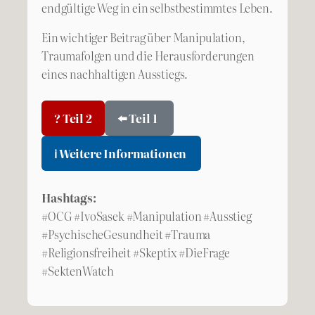
endgültige Weg in ein selbstbestimmtes Leben.
Ein wichtiger Beitrag über Manipulation,
Traumafolgen und die Herausforderungen
eines nachhaltigen Ausstiegs.
? Teil 2
⬅️ Teil 1
ℹ️ Weitere Informationen
Hashtags:
#OCG #IvoSasek #Manipulation #Ausstieg
#PsychischeGesundheit #Trauma
#Religionsfreiheit #Skeptix #DieFrage
#SektenWatch