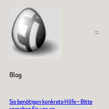
Zum
Inhalt
springen
Blog
Sie benötigen konkrete Hilfe – Bitte
sprechen Sie uns an