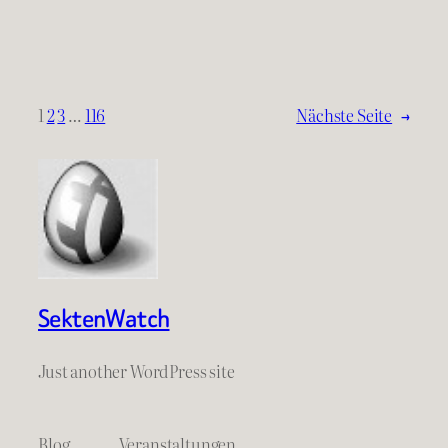
1
2
3
…
116
Nächste Seite
→
SektenWatch
Just another WordPress site
Blog
Veranstaltungen