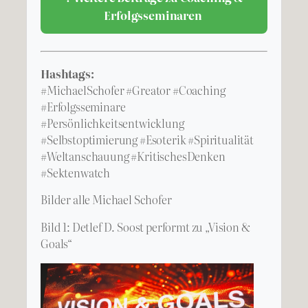
Erfolgsseminaren
Hashtags:
#MichaelSchofer #Greator #Coaching
#Erfolgsseminare
#Persönlichkeitsentwicklung
#Selbstoptimierung #Esoterik #Spiritualität
#Weltanschauung #KritischesDenken
#Sektenwatch
Bilder alle Michael Schofer
Bild 1: Detlef D. Soost performt zu „Vision &
Goals“