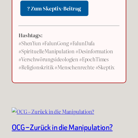
? Zum Skeptix-Beitrag
Hashtags:
#ShenYun #FalunGong #FalunDafa
#SpirituelleManipulation #Desinformation
#Verschwörungsideologien #EpochTimes
#Religionskritik #Menschenrechte #Skeptix
OCG – Zurück in die Manipulation?