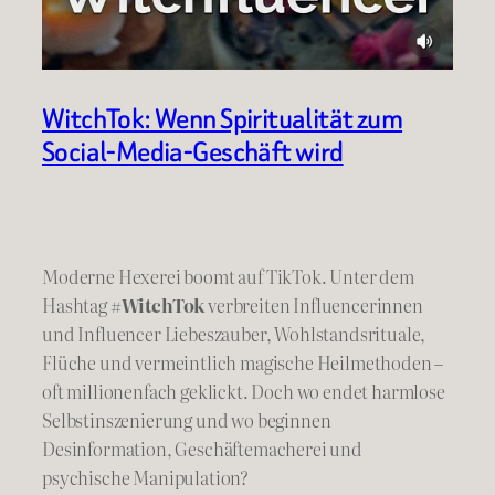
WitchTok: Wenn Spiritualität zum
Social-Media-Geschäft wird
Moderne Hexerei boomt auf TikTok. Unter dem
Hashtag
#WitchTok
verbreiten Influencerinnen
und Influencer Liebeszauber, Wohlstandsrituale,
Flüche und vermeintlich magische Heilmethoden –
oft millionenfach geklickt. Doch wo endet harmlose
Selbstinszenierung und wo beginnen
Desinformation, Geschäftemacherei und
psychische Manipulation?