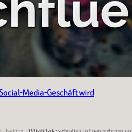
 Social-Media-Geschäft wird
em Hashtag
#WitchTok
verbreiten Influencerinnen und