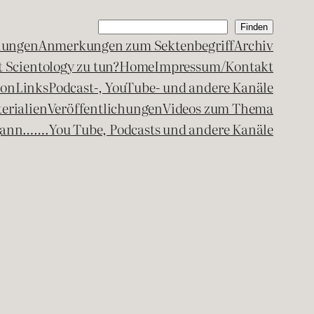
Suchen
Finden
lungen
Anmerkungen zum Sektenbegriff
Archiv
 Scientology zu tun?
Home
Impressum/Kontakt
kon
Links
Podcast-, YouTube- und andere Kanäle
erialien
Veröffentlichungen
Videos zum Thema
egann…….
You Tube, Podcasts und andere Kanäle