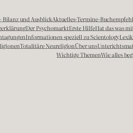
 – Bilanz und Ausblick
Aktuelles-Termine-Buchempfeh
zerklärung
Der Psychomarkt
Erste Hilfe
Hat das was mit
chtagungen
Informationen speziell zu Scientology
Lexi
ligionen
Totalitäre Neureligion
Über uns
Unterichtsmat
Wichtige Themen
Wie alles b