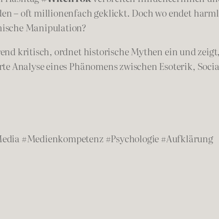
n – oft millionenfach geklickt. Doch wo endet harm
hische Manipulation?
nd kritisch, ordnet historische Mythen ein und zeigt
erte Analyse eines Phänomens zwischen Esoterik, Soc
Media #Medienkompetenz #Psychologie #Aufklärung