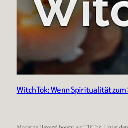
WitchTok: Wenn Spiritualität zum
Moderne Hexerei boomt auf TikTok. Unter d