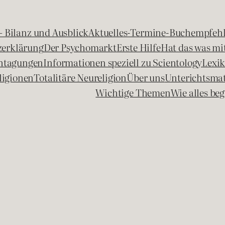
 – Bilanz und Ausblick
Aktuelles-Termine-Buchempfeh
zerklärung
Der Psychomarkt
Erste Hilfe
Hat das was mit
chtagungen
Informationen speziell zu Scientology
Lexi
ligionen
Totalitäre Neureligion
Über uns
Unterichtsmat
Wichtige Themen
Wie alles b