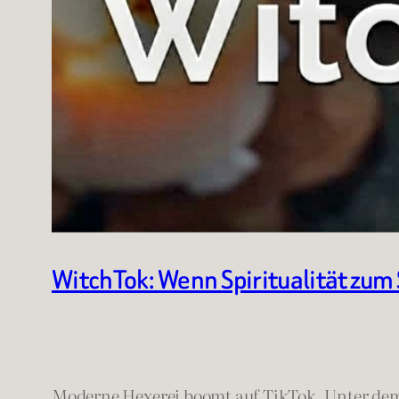
WitchTok: Wenn Spiritualität zum
Moderne Hexerei boomt auf TikTok. Unter d