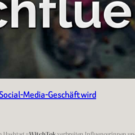
 Social-Media-Geschäft wird
em Hashtag
#WitchTok
verbreiten Influencerinnen und