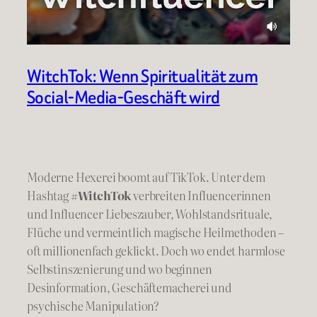
WitchTok: Wenn Spiritualität zum
Social-Media-Geschäft wird
Moderne Hexerei boomt auf TikTok. Unter dem
Hashtag
#WitchTok
verbreiten Influencerinnen
und Influencer Liebeszauber, Wohlstandsrituale,
Flüche und vermeintlich magische Heilmethoden –
oft millionenfach geklickt. Doch wo endet harmlose
Selbstinszenierung und wo beginnen
Desinformation, Geschäftemacherei und
psychische Manipulation?