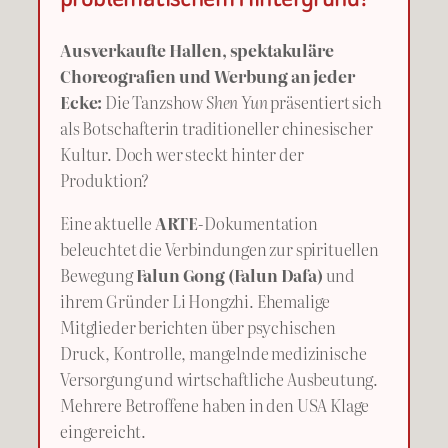
Ausverkaufte Hallen, spektakuläre
Choreografien und Werbung an jeder
Ecke:
Die Tanzshow
Shen Yun
präsentiert sich
als Botschafterin traditioneller chinesischer
Kultur. Doch wer steckt hinter der
Produktion?
Eine aktuelle
ARTE
-Dokumentation
beleuchtet die Verbindungen zur spirituellen
Bewegung
Falun Gong (Falun Dafa)
und
ihrem Gründer Li Hongzhi. Ehemalige
Mitglieder berichten über psychischen
Druck, Kontrolle, mangelnde medizinische
Versorgung und wirtschaftliche Ausbeutung.
Mehrere Betroffene haben in den USA Klage
eingereicht.