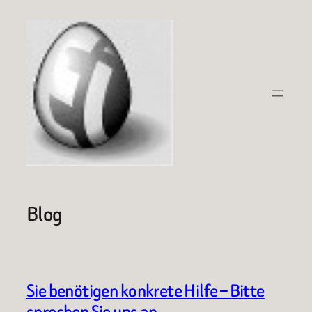
Zum
Inhalt
springen
Blog
Sie benötigen konkrete Hilfe – Bitte
sprechen Sie uns an