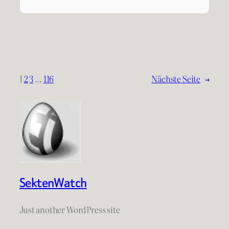
1
2
3
…
116
Nächste Seite
→
SektenWatch
Just another WordPress site