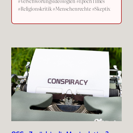
#Verschwörungsideologien #EpochTimes
#Religionskritik #Menschenrechte #Skeptix