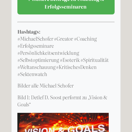
Erfolgsseminaren
Hashtags:
#MichaelSchofer #Greator #Coaching
#Erfolgsseminare
#Persönlichkeitsentwicklung
#Selbstoptimierung #Esoterik #Spiritualität
#Weltanschauung #KritischesDenken
#Sektenwatch
Bilder alle Michael Schofer
Bild 1: Detlef D. Soost performt zu „Vision &
Goals“