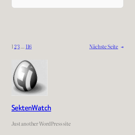
1
2
3
…
116
Nächste Seite
→
SektenWatch
Just another WordPress site