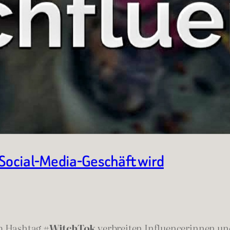
 Social-Media-Geschäft wird
em Hashtag
#WitchTok
verbreiten Influencerinnen und