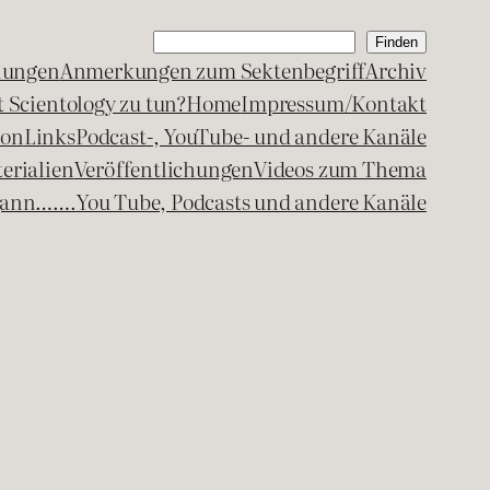
Suchen
Finden
lungen
Anmerkungen zum Sektenbegriff
Archiv
 Scientology zu tun?
Home
Impressum/Kontakt
kon
Links
Podcast-, YouTube- und andere Kanäle
erialien
Veröffentlichungen
Videos zum Thema
egann…….
You Tube, Podcasts und andere Kanäle