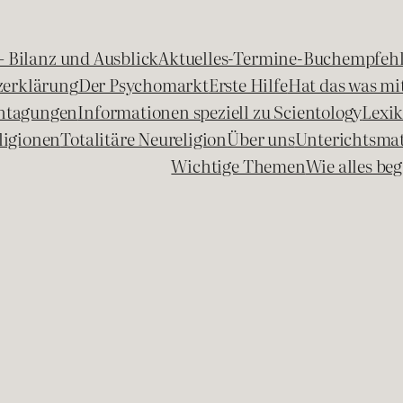
 – Bilanz und Ausblick
Aktuelles-Termine-Buchempfeh
zerklärung
Der Psychomarkt
Erste Hilfe
Hat das was mit
chtagungen
Informationen speziell zu Scientology
Lexi
ligionen
Totalitäre Neureligion
Über uns
Unterichtsmat
Wichtige Themen
Wie alles b