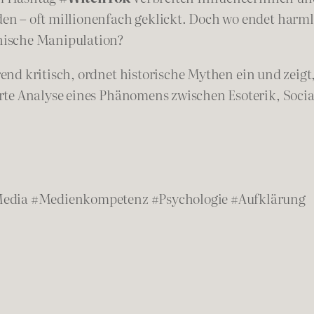
n – oft millionenfach geklickt. Doch wo endet harm
hische Manipulation?
nd kritisch, ordnet historische Mythen ein und zeigt
erte Analyse eines Phänomens zwischen Esoterik, Soc
Media #Medienkompetenz #Psychologie #Aufklärung