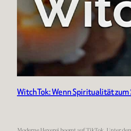
WitchTok: Wenn Spiritualität zum
Moderne Hexerei boomt auf TikTok. Unter d