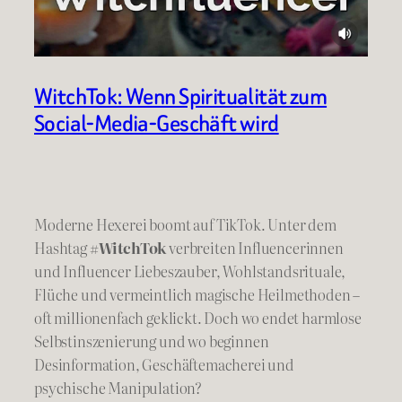
WitchTok: Wenn Spiritualität zum
Social-Media-Geschäft wird
Moderne Hexerei boomt auf TikTok. Unter dem
Hashtag
#WitchTok
verbreiten Influencerinnen
und Influencer Liebeszauber, Wohlstandsrituale,
Flüche und vermeintlich magische Heilmethoden –
oft millionenfach geklickt. Doch wo endet harmlose
Selbstinszenierung und wo beginnen
Desinformation, Geschäftemacherei und
psychische Manipulation?