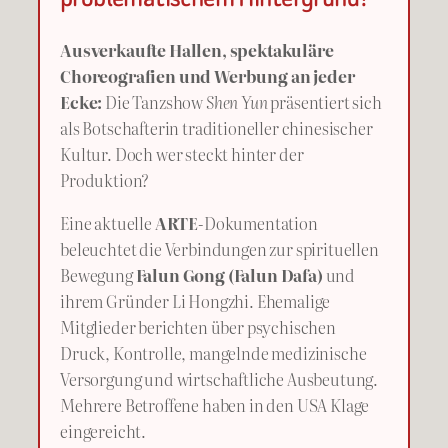
Ausverkaufte Hallen, spektakuläre
Choreografien und Werbung an jeder
Ecke:
Die Tanzshow
Shen Yun
präsentiert sich
als Botschafterin traditioneller chinesischer
Kultur. Doch wer steckt hinter der
Produktion?
Eine aktuelle
ARTE
-Dokumentation
beleuchtet die Verbindungen zur spirituellen
Bewegung
Falun Gong (Falun Dafa)
und
ihrem Gründer Li Hongzhi. Ehemalige
Mitglieder berichten über psychischen
Druck, Kontrolle, mangelnde medizinische
Versorgung und wirtschaftliche Ausbeutung.
Mehrere Betroffene haben in den USA Klage
eingereicht.