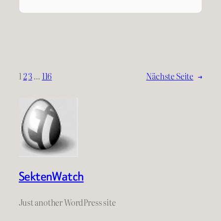
1
2
3
…
116
Nächste Seite
→
SektenWatch
Just another WordPress site