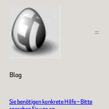
Zum
Inhalt
springen
Blog
Sie benötigen konkrete Hilfe – Bitte
sprechen Sie uns an