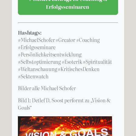
Erfolgsseminaren
Hashtags:
#MichaelSchofer #Greator #Coaching
#Erfolgsseminare
#Persönlichkeitsentwicklung
#Selbstoptimierung #Esoterik #Spiritualität
#Weltanschauung #KritischesDenken
#Sektenwatch
Bilder alle Michael Schofer
Bild 1: Detlef D. Soost performt zu „Vision &
Goals“