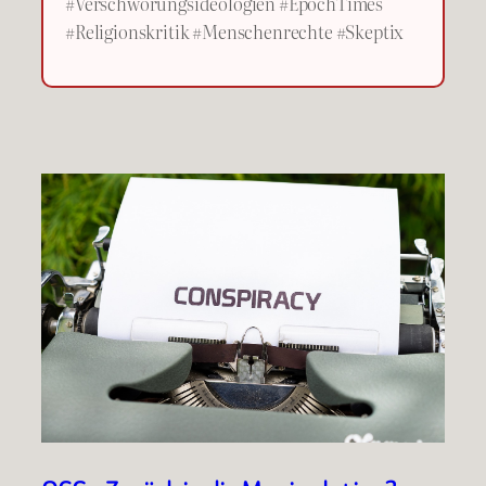
#Verschwörungsideologien #EpochTimes
#Religionskritik #Menschenrechte #Skeptix