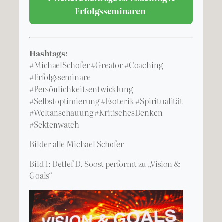
Erfolgsseminaren
Hashtags:
#MichaelSchofer #Greator #Coaching
#Erfolgsseminare
#Persönlichkeitsentwicklung
#Selbstoptimierung #Esoterik #Spiritualität
#Weltanschauung #KritischesDenken
#Sektenwatch
Bilder alle Michael Schofer
Bild 1: Detlef D. Soost performt zu „Vision &
Goals“