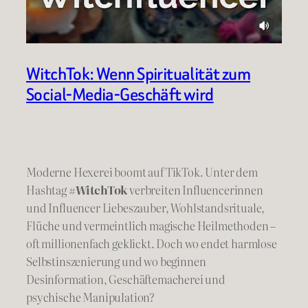
WitchTok: Wenn Spiritualität zum
Social-Media-Geschäft wird
Moderne Hexerei boomt auf TikTok. Unter dem
Hashtag
#WitchTok
verbreiten Influencerinnen
und Influencer Liebeszauber, Wohlstandsrituale,
Flüche und vermeintlich magische Heilmethoden –
oft millionenfach geklickt. Doch wo endet harmlose
Selbstinszenierung und wo beginnen
Desinformation, Geschäftemacherei und
psychische Manipulation?