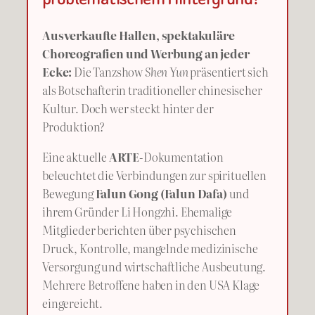
Ausverkaufte Hallen, spektakuläre
Choreografien und Werbung an jeder
Ecke:
Die Tanzshow
Shen Yun
präsentiert sich
als Botschafterin traditioneller chinesischer
Kultur. Doch wer steckt hinter der
Produktion?
Eine aktuelle
ARTE
-Dokumentation
beleuchtet die Verbindungen zur spirituellen
Bewegung
Falun Gong (Falun Dafa)
und
ihrem Gründer Li Hongzhi. Ehemalige
Mitglieder berichten über psychischen
Druck, Kontrolle, mangelnde medizinische
Versorgung und wirtschaftliche Ausbeutung.
Mehrere Betroffene haben in den USA Klage
eingereicht.