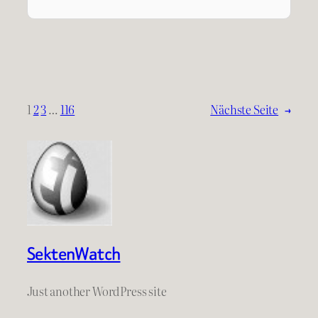
1
2
3
…
116
Nächste Seite
→
SektenWatch
Just another WordPress site