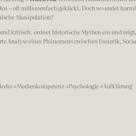
n – oft millionenfach geklickt. Doch wo endet harm
hische Manipulation?
nd kritisch, ordnet historische Mythen ein und zeigt
erte Analyse eines Phänomens zwischen Esoterik, Soc
Media #Medienkompetenz #Psychologie #Aufklärung