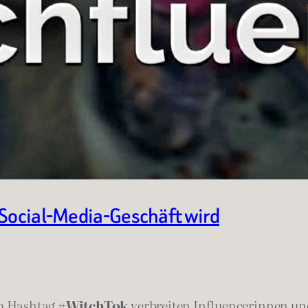
 Social-Media-Geschäft wird
em Hashtag
#WitchTok
verbreiten Influencerinnen und