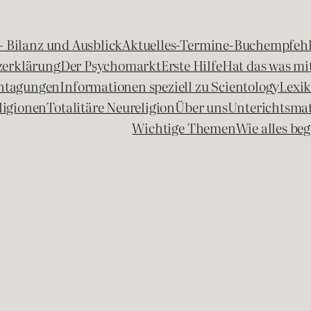
 – Bilanz und Ausblick
Aktuelles-Termine-Buchempfeh
zerklärung
Der Psychomarkt
Erste Hilfe
Hat das was mit
chtagungen
Informationen speziell zu Scientology
Lexi
ligionen
Totalitäre Neureligion
Über uns
Unterichtsmat
Wichtige Themen
Wie alles b