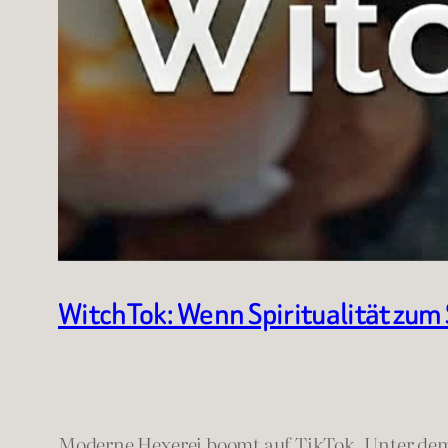
WitchTok: Wenn Spiritualität zum
Moderne Hexerei boomt auf TikTok. Unter d