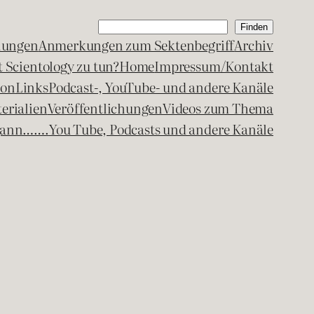
Suchen
Finden
lungen
Anmerkungen zum Sektenbegriff
Archiv
 Scientology zu tun?
Home
Impressum/Kontakt
kon
Links
Podcast-, YouTube- und andere Kanäle
erialien
Veröffentlichungen
Videos zum Thema
egann…….
You Tube, Podcasts und andere Kanäle