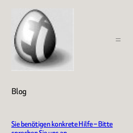
Zum
Inhalt
springen
Blog
Sie benötigen konkrete Hilfe – Bitte
sprechen Sie uns an