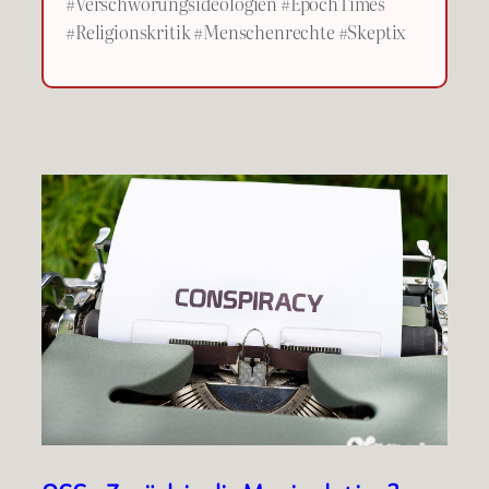
#Verschwörungsideologien #EpochTimes
#Religionskritik #Menschenrechte #Skeptix