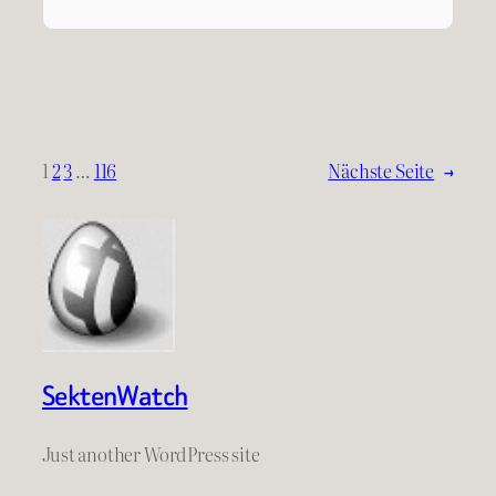
1
2
3
…
116
Nächste Seite
→
SektenWatch
Just another WordPress site