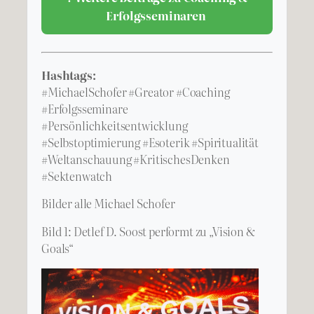
Erfolgsseminaren
Hashtags:
#MichaelSchofer #Greator #Coaching
#Erfolgsseminare
#Persönlichkeitsentwicklung
#Selbstoptimierung #Esoterik #Spiritualität
#Weltanschauung #KritischesDenken
#Sektenwatch
Bilder alle Michael Schofer
Bild 1: Detlef D. Soost performt zu „Vision &
Goals“