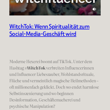
WitchTok: Wenn Spiritualität zum
Social-Media-Geschäft wird
Moderne Hexerei boomt auf TikTok. Unter dem
Hashtag
#WitchTok
verbreiten Influencerinnen
und Influencer Liebeszauber, Wohlstandsrituale,
Flüche und vermeintlich magische Heilmethoden –
oft millionenfach geklickt. Doch wo endet harmlose
Selbstinszenierung und wo beginnen
Desinformation, Geschäftemacherei und
psychische Manipulation?