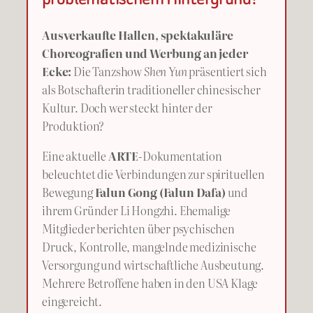
Ausverkaufte Hallen, spektakuläre
Choreografien und Werbung an jeder
Ecke:
Die Tanzshow
Shen Yun
präsentiert sich
als Botschafterin traditioneller chinesischer
Kultur. Doch wer steckt hinter der
Produktion?
Eine aktuelle
ARTE
-Dokumentation
beleuchtet die Verbindungen zur spirituellen
Bewegung
Falun Gong (Falun Dafa)
und
ihrem Gründer Li Hongzhi. Ehemalige
Mitglieder berichten über psychischen
Druck, Kontrolle, mangelnde medizinische
Versorgung und wirtschaftliche Ausbeutung.
Mehrere Betroffene haben in den USA Klage
eingereicht.