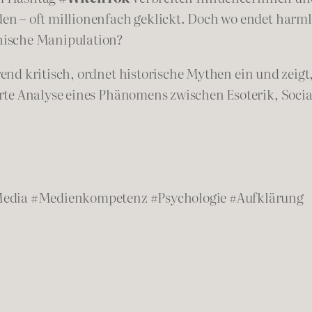
n – oft millionenfach geklickt. Doch wo endet harm
hische Manipulation?
nd kritisch, ordnet historische Mythen ein und zeigt
erte Analyse eines Phänomens zwischen Esoterik, Soc
Media #Medienkompetenz #Psychologie #Aufklärung