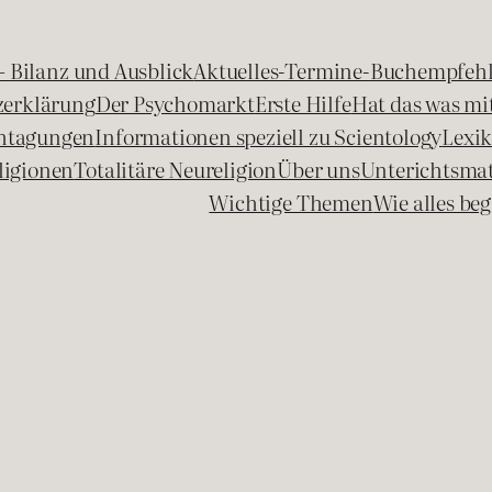
 – Bilanz und Ausblick
Aktuelles-Termine-Buchempfeh
zerklärung
Der Psychomarkt
Erste Hilfe
Hat das was mit
chtagungen
Informationen speziell zu Scientology
Lexi
ligionen
Totalitäre Neureligion
Über uns
Unterichtsmat
Wichtige Themen
Wie alles b