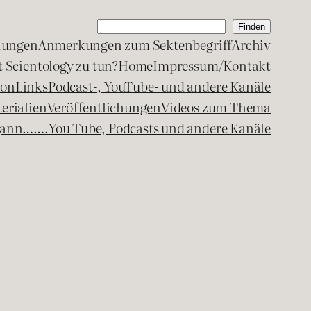
Suchen
Finden
lungen
Anmerkungen zum Sektenbegriff
Archiv
 Scientology zu tun?
Home
Impressum/Kontakt
kon
Links
Podcast-, YouTube- und andere Kanäle
erialien
Veröffentlichungen
Videos zum Thema
egann…….
You Tube, Podcasts und andere Kanäle