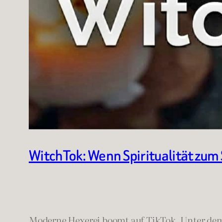
WitchTok: Wenn Spiritualität zum
Moderne Hexerei boomt auf TikTok. Unter d