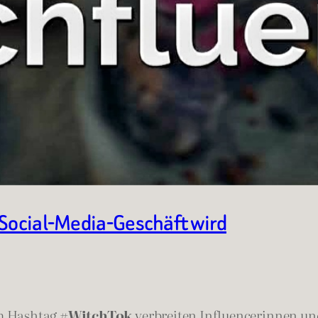
 Social-Media-Geschäft wird
em Hashtag
#WitchTok
verbreiten Influencerinnen und