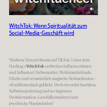
WitchTok: Wenn Spiritualität zum
Social-Media-Geschäft wird
Moderne Hexerei boomt auf TikTok. Unter dem
Hashtag
#WitchTok
verbreiten Influencerinnen
und Influencer Liebeszauber, Wohlstandsrituale,
Flüche und vermeintlich magische Heilmethoden –
oft millionenfach geklickt. Doch wo endet harmlose
Selbstinszenierung und wo beginnen
Desinformation, Geschäftemacherei und
psychische Manipulation?