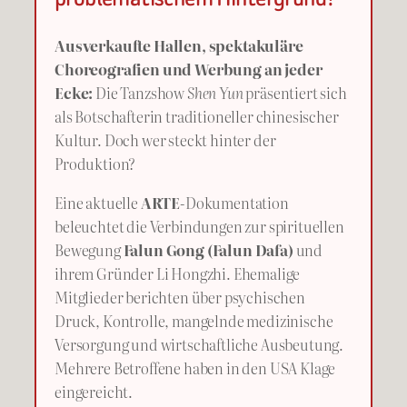
Ausverkaufte Hallen, spektakuläre
Choreografien und Werbung an jeder
Ecke:
Die Tanzshow
Shen Yun
präsentiert sich
als Botschafterin traditioneller chinesischer
Kultur. Doch wer steckt hinter der
Produktion?
Eine aktuelle
ARTE
-Dokumentation
beleuchtet die Verbindungen zur spirituellen
Bewegung
Falun Gong (Falun Dafa)
und
ihrem Gründer Li Hongzhi. Ehemalige
Mitglieder berichten über psychischen
Druck, Kontrolle, mangelnde medizinische
Versorgung und wirtschaftliche Ausbeutung.
Mehrere Betroffene haben in den USA Klage
eingereicht.