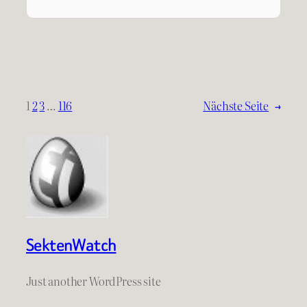
1
2
3
…
116
Nächste Seite
→
SektenWatch
Just another WordPress site