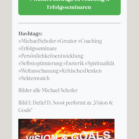
Erfolgsseminaren
Hashtags:
#MichaelSchofer #Greator #Coaching
#Erfolgsseminare
#Persönlichkeitsentwicklung
#Selbstoptimierung #Esoterik #Spiritualität
#Weltanschauung #KritischesDenken
#Sektenwatch
Bilder alle Michael Schofer
Bild 1: Detlef D. Soost performt zu „Vision &
Goals“