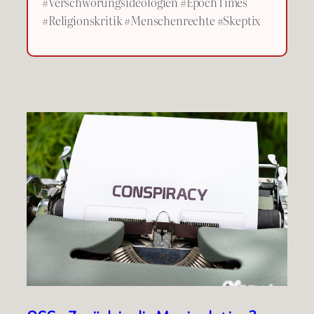
#Verschwörungsideologien #EpochTimes
#Religionskritik #Menschenrechte #Skeptix