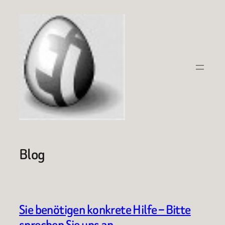
Zum
Inhalt
springen
Blog
Sie benötigen konkrete Hilfe – Bitte
sprechen Sie uns an