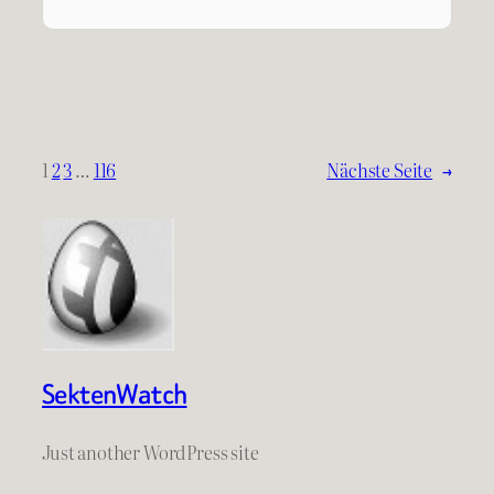
1
2
3
…
116
Nächste Seite
→
SektenWatch
Just another WordPress site