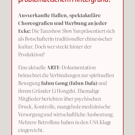
Ausverkaufte Hallen, spektakuläre
Choreografien und Werbung an jeder
Ecke:
Die Tanzshow
Shen Yun
präsentiert sich
als Botschafterin traditioneller chinesischer
Kultur. Doch wer steckt hinter der
Produktion?
Eine aktuelle
ARTE
-Dokumentation
beleuchtet die Verbindungen zur spirituellen
Bewegung
Falun Gong (Falun Dafa)
und
ihrem Gründer Li Hongzhi. Ehemalige
Mitglieder berichten über psychischen
Druck, Kontrolle, mangelnde medizinische
Versorgung und wirtschaftliche Ausbeutung.
Mehrere Betroffene haben in den USA Klage
eingereicht.