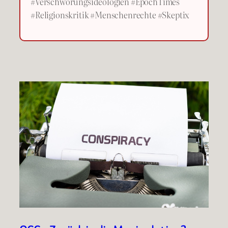
#Verschwörungsideologien #EpochTimes
#Religionskritik #Menschenrechte #Skeptix