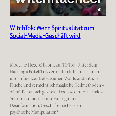
WitchTok: Wenn Spiritualität zum
Social-Media-Geschäft wird
Moderne Hexerei boomt auf TikTok. Unter dem
Hashtag
#WitchTok
verbreiten Influencerinnen
und Influencer Liebeszauber, Wohlstandsrituale,
Flüche und vermeintlich magische Heilmethoden –
oft millionenfach geklickt. Doch wo endet harmlose
Selbstinszenierung und wo beginnen
Desinformation, Geschäftemacherei und
psychische Manipulation?