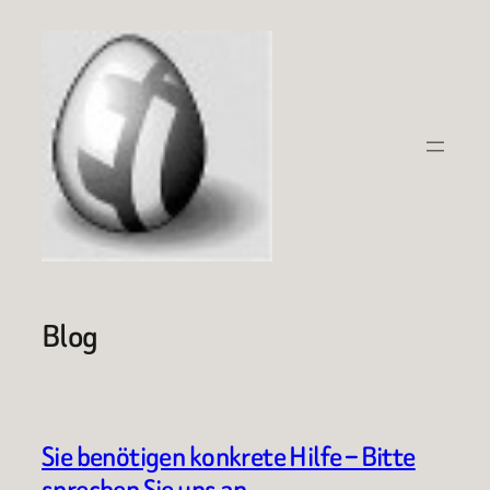
Zum
Inhalt
springen
Blog
Sie benötigen konkrete Hilfe – Bitte
sprechen Sie uns an