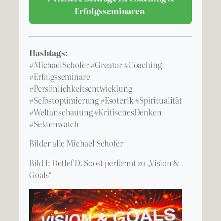
Erfolgsseminaren
Hashtags:
#MichaelSchofer #Greator #Coaching
#Erfolgsseminare
#Persönlichkeitsentwicklung
#Selbstoptimierung #Esoterik #Spiritualität
#Weltanschauung #KritischesDenken
#Sektenwatch
Bilder alle Michael Schofer
Bild 1: Detlef D. Soost performt zu „Vision &
Goals“