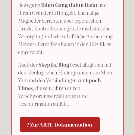
Bewegung
Falun Gong (Falun Dafa)
und
ihrem Gründer Li Hongzhi. Ehemalige
Mitglieder berichten über psychischen
Druck, Kontrolle, mangelnde medizinische
Versorgung und wirtschaftliche Ausbeutung.
Mehrere Betroffene haben in den USA Klage
eingereicht.
Auch der
Skeptix-Blog
beschäftigt sich mit
den ideologischen Hintergründen von Shen
Yun und den Verbindungen zur
Epoch
Times
, die seit Jahren durch
Verschwörungserzählungen und
Desinformation auffällt.
? Zur ARTE-Dokumentation