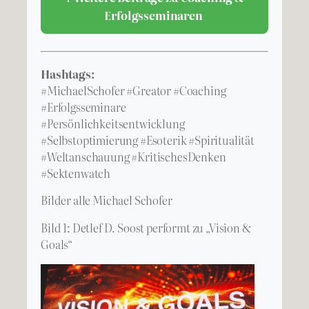
Erfolgsseminaren
Hashtags:
#MichaelSchofer #Greator #Coaching
#Erfolgsseminare
#Persönlichkeitsentwicklung
#Selbstoptimierung #Esoterik #Spiritualität
#Weltanschauung #KritischesDenken
#Sektenwatch
Bilder alle Michael Schofer
Bild 1: Detlef D. Soost performt zu „Vision &
Goals“