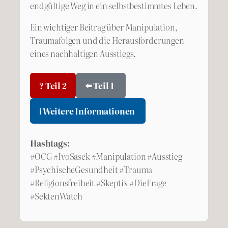
endgültige Weg in ein selbstbestimmtes Leben.
Ein wichtiger Beitrag über Manipulation,
Traumafolgen und die Herausforderungen
eines nachhaltigen Ausstiegs.
? Teil 2
⬅️ Teil 1
ℹ️ Weitere Informationen
Hashtags:
#OCG #IvoSasek #Manipulation #Ausstieg
#PsychischeGesundheit #Trauma
#Religionsfreiheit #Skeptix #DieFrage
#SektenWatch