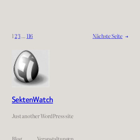
1
2
3
…
116
Nächste Seite
→
SektenWatch
Just another WordPress site
Blog
Veranstaltungen