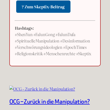
? Zum Skeptix-Beitrag
Hashtags:
#ShenYun #FalunGong #FalunDafa
#SpirituelleManipulation #Desinformation
#Verschwörungsideologien #EpochTimes
#Religionskritik #Menschenrechte #Skeptix
OCG – Zurück in die Manipulation?