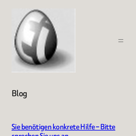
Zum
Inhalt
springen
Blog
Sie benötigen konkrete Hilfe – Bitte
sprechen Sie uns an