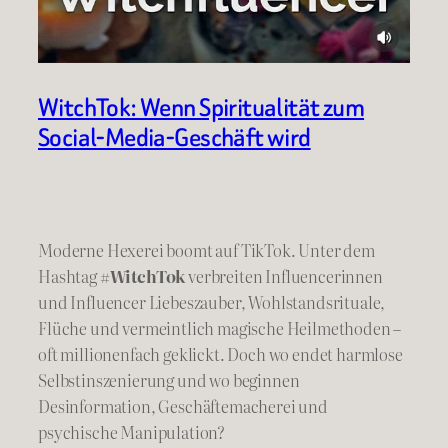
WitchTok: Wenn Spiritualität zum
Social-Media-Geschäft wird
Moderne Hexerei boomt auf TikTok. Unter dem
Hashtag
#WitchTok
verbreiten Influencerinnen
und Influencer Liebeszauber, Wohlstandsrituale,
Flüche und vermeintlich magische Heilmethoden –
oft millionenfach geklickt. Doch wo endet harmlose
Selbstinszenierung und wo beginnen
Desinformation, Geschäftemacherei und
psychische Manipulation?