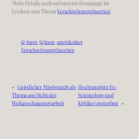
Mehr Details auch auf unserer Homepage im
Lexikon zum Thema
Verschwörungstheorien
Q Anon
QAnon
querdenker
Verschwörungstheorien
←
Geistlicher Missbrauch als
Hochrangiger Ex-
Thema aus Sicht der
Scientologe und
Weltanschauungsarbeit
Kritiker gestorben
→