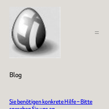
Zum
Inhalt
springen
Blog
Sie benötigen konkrete Hilfe – Bitte
sprechen Sie uns an