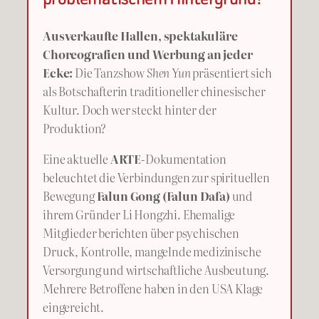
Ausverkaufte Hallen, spektakuläre
Choreografien und Werbung an jeder
Ecke:
Die Tanzshow
Shen Yun
präsentiert sich
als Botschafterin traditioneller chinesischer
Kultur. Doch wer steckt hinter der
Produktion?
Eine aktuelle
ARTE
-Dokumentation
beleuchtet die Verbindungen zur spirituellen
Bewegung
Falun Gong (Falun Dafa)
und
ihrem Gründer Li Hongzhi. Ehemalige
Mitglieder berichten über psychischen
Druck, Kontrolle, mangelnde medizinische
Versorgung und wirtschaftliche Ausbeutung.
Mehrere Betroffene haben in den USA Klage
eingereicht.