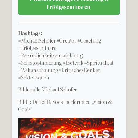
Erfolgsseminaren
Hashtags:
#MichaelSchofer #Greator #Coaching
#Erfolgsseminare
#Persönlichkeitsentwicklung
#Selbstoptimierung #Esoterik #Spiritualität
#Weltanschauung #KritischesDenken
#Sektenwatch
Bilder alle Michael Schofer
Bild 1: Detlef D. Soost performt zu „Vision &
Goals“