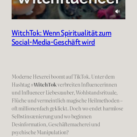
WitchTok: Wenn Spiritualität zum
Social-Media-Geschäft wird
Moderne Hexerei boomt auf TikTok. Unter dem
Hashtag
#WitchTok
verbreiten Influencerinnen
und Influencer Liebeszauber, Wohlstandsrituale,
Flüche und vermeintlich magische Heilmethoden –
oft millionenfach geklickt. Doch wo endet harmlose
Selbstinszenierung und wo beginnen
Desinformation, Geschäftemacherei und
psychische Manipulation?