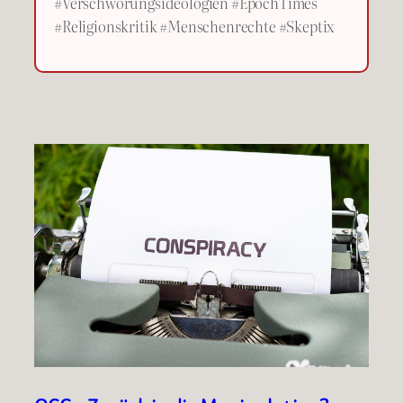
#Verschwörungsideologien #EpochTimes
#Religionskritik #Menschenrechte #Skeptix