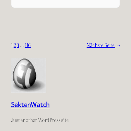
1
2
3
…
116
Nächste Seite
→
SektenWatch
Just another WordPress site