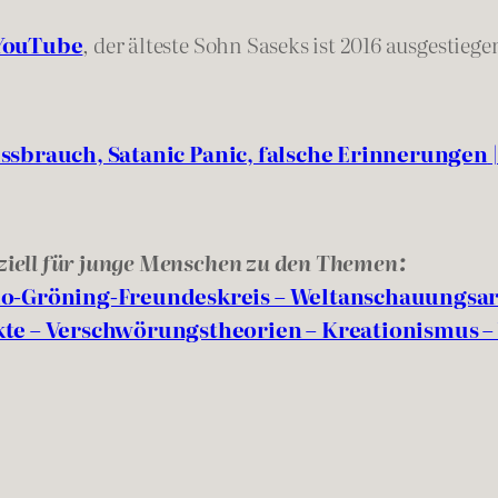
 YouTube
, der älteste Sohn Saseks ist 2016 ausgestiege
issbrauch, Satanic Panic, falsche Erinnerungen
|
eziell für junge Menschen zu den Themen:
no-Gröning-Freundeskreis – Weltanschauungsarb
kte – Verschwörungstheorien – Kreationismus –