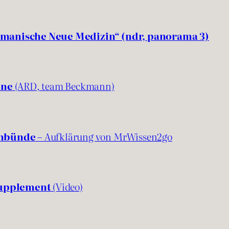
manische Neue Medizin“ (ndr, panorama 3)
ane
(ARD, team Beckmann)
imbünde
– Aufklärung von MrWissen2go
Supplement
(Video)