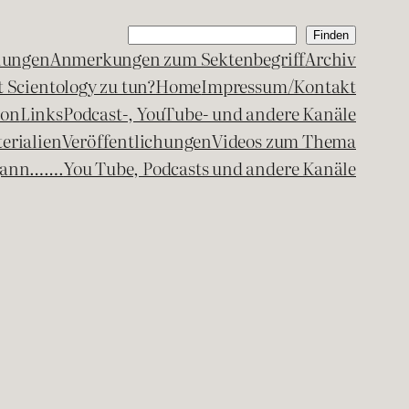
Suchen
Finden
lungen
Anmerkungen zum Sektenbegriff
Archiv
 Scientology zu tun?
Home
Impressum/Kontakt
kon
Links
Podcast-, YouTube- und andere Kanäle
erialien
Veröffentlichungen
Videos zum Thema
egann…….
You Tube, Podcasts und andere Kanäle