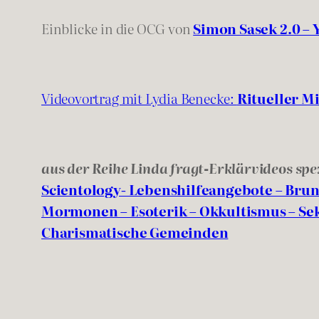
Einblicke in die OCG von
Simon Sasek 2.0 –
Videovortrag mit Lydia Benecke:
Ritueller M
aus der Reihe Linda fragt-Erklärvideos sp
Scientology- Lebenshilfeangebote – Bru
Mormonen – Esoterik – Okkultismus – Se
Charismatische Gemeinden