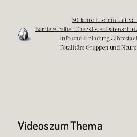
Zum
Inhalt
50 Jahre Elterninitiative
springen
Barrierefreiheit
Checklisten
Datenschut
Info und Einladung Jahresfa
Totalitäre Gruppen und Neure
Videos zum Thema