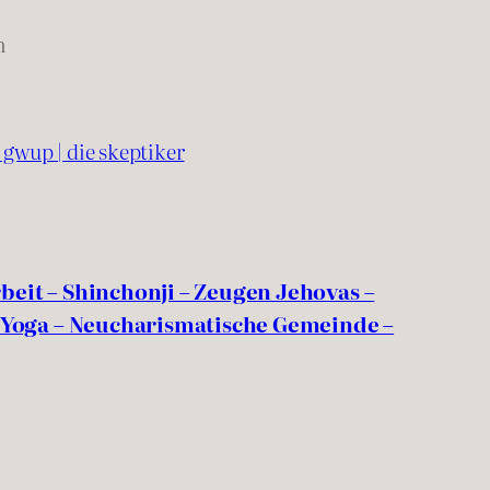
n
 gwup | die skeptiker
eit – Shinchonji – Zeugen Jehovas –
 Yoga – Neucharismatische Gemeinde –