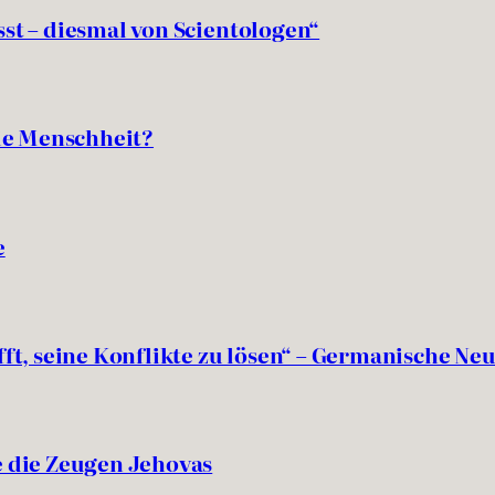
sst – diesmal von Scientologen“
ie Menschheit?
e
afft, seine Konflikte zu lösen“ – Germanische N
 die Zeugen Jehovas