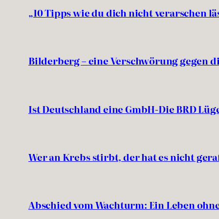
„10 Tipps wie du dich nicht verarschen lä
Bilderberg – eine Verschwörung gegen d
Ist Deutschland eine GmbH-Die BRD Lüg
Wer an Krebs stirbt, der hat es nicht ger
Abschied vom Wachturm: Ein Leben ohne