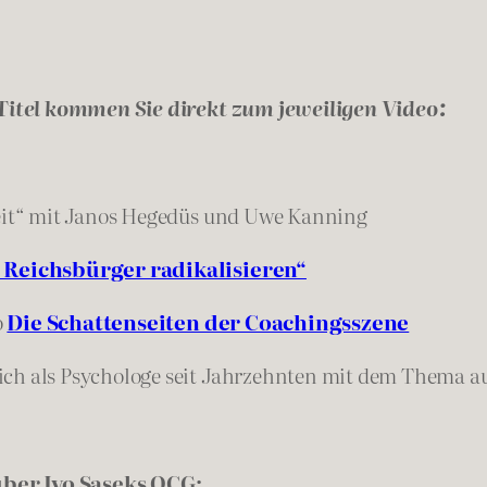
Titel kommen Sie direkt zum jeweiligen Video:
eit“ mit Janos Hegedüs und Uwe Kanning
 Reichsbürger radikalisieren“
o
Die Schattenseiten der Coachingsszene
 sich als Psychologe seit Jahrzehnten mit dem Thema a
über Ivo Saseks OCG: