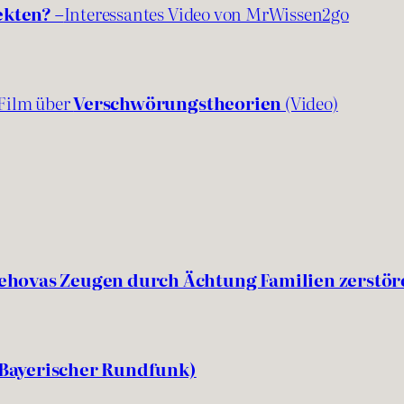
ekten? –
Interessantes Video von MrWissen2go
Film über
Verschwörungstheorien
(Video)
ehovas Zeugen durch Ächtung Familien zerstör
Bayerischer Rundfunk)