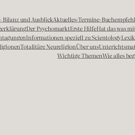
 – Bilanz und Ausblick
Aktuelles-Termine-Buchempfeh
zerklärung
Der Psychomarkt
Erste Hilfe
Hat das was mit
chtagungen
Informationen speziell zu Scientology
Lexi
ligionen
Totalitäre Neureligion
Über uns
Unterichtsmat
Wichtige Themen
Wie alles b