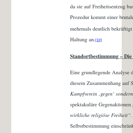
da sie auf Freiheitsentzug ba
Prozedur kommt einer brutal
mehrmals deutlich bekräftigt
Haltung an.
[10]
Standortbestimmung – Die 
Eine grundlegende Analyse de
diesem Zusammenhang auf Sinn
Kampfverein ‚gegen‘ sondern 
spektakuläre Gegenaktionen 
wirkliche religiöse Freiheit“
.
Selbstbestimmung einschränk