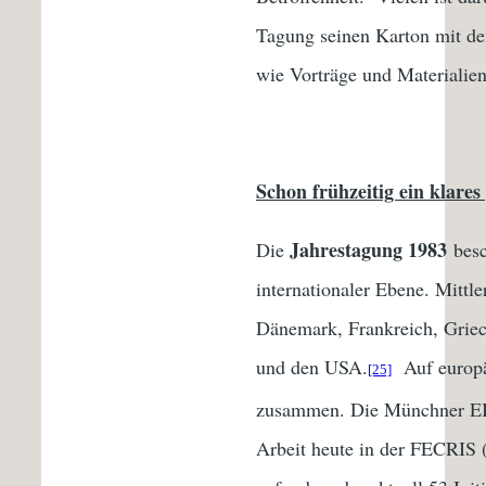
Tagung seinen Karton mit den
wie Vorträge und Materialien
Schon frühzeitig ein klar
Jahrestagung 1983
Die
besc
internationaler Ebene. Mittle
Dänemark, Frankreich, Griech
und den USA.
Auf europäi
[25]
zusammen. Die Münchner EI w
Arbeit heute in der FECRIS (