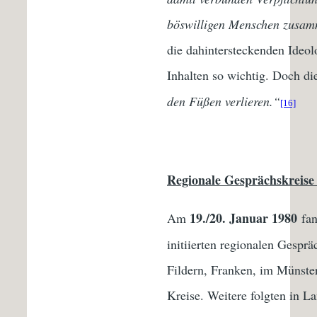
böswilligen Menschen zusamm
die dahintersteckenden Ideo
Inhalten so wichtig. Doch di
den Füßen verlieren.“
[16]
Regionale Gesprächskreise 
19./20. Januar 1980
Am
fa
initiierten regionalen Gespr
Fildern, Franken, im Münste
Kreise. Weitere folgten in L