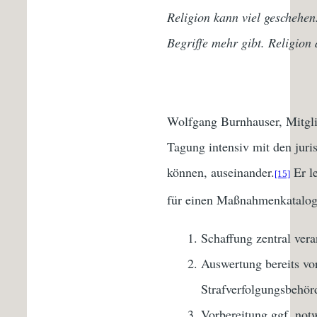
Religion kann viel geschehen
Begriffe mehr gibt. Religion
Wolfgang Burnhauser, Mitglie
Tagung intensiv mit den juri
können, auseinander.
Er le
[15]
für einen Maßnahmenkatalog 
Schaffung zentral ver
Auswertung bereits vo
Strafverfolgungsbehör
Vorbereitung ggf. not