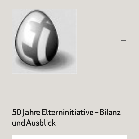
Zum
Inhalt
springen
50 Jahre Elterninitiative – Bilanz
und Ausblick