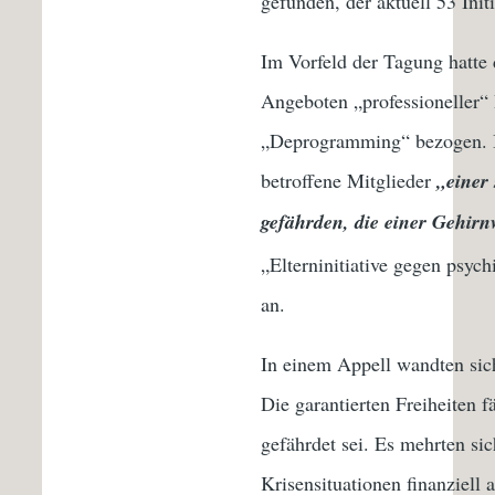
gefunden, der aktuell 53 Ini
Im Vorfeld der Tagung hatte
Angeboten „professioneller“
„Deprogramming“ bezogen. I
betroffene Mitglieder
„einer
gefährden, die einer Gehir
„Elterninitiative gegen psyc
an.
In einem Appell wandten sich
Die garantierten Freiheiten f
gefährdet sei. Es mehrten si
Krisensituationen finanziell 