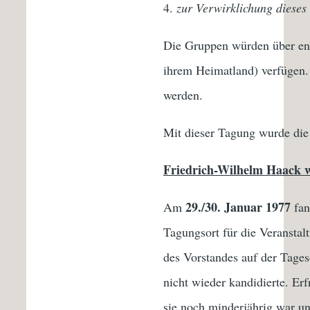
zur Verwirklichung dieses 
Die Gruppen würden über eno
ihrem Heimatland) verfügen. 
werden.
Mit dieser Tagung wurde die 
Friedrich-Wilhelm Haack w
29./30. Januar 1977
Am
fan
Tagungsort für die Veransta
des Vorstandes auf der Tage
nicht wieder kandidierte. Er
sie noch minderjährig war un