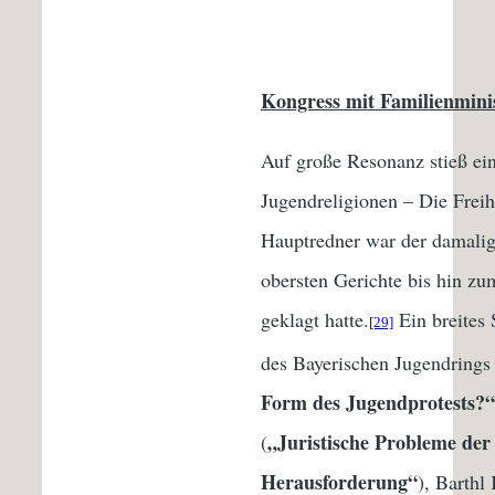
Kongress mit Familienminist
Auf große Resonanz stieß ei
Jugendreligionen – Die Freih
Hauptredner war der damalige
obersten Gerichte bis hin z
geklagt hatte.
Ein breites 
[29]
des Bayerischen Jugendrings 
Form des Jugendprotests?“
„Juristische Probleme der
(
Herausforderung“
), Barthl