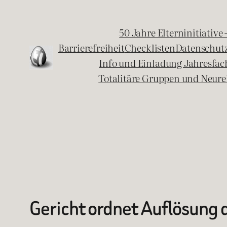
Zum
Inhalt
50 Jahre Elterninitiative
springen
Barrierefreiheit
Checklisten
Datenschut
Info und Einladung Jahresfa
Totalitäre Gruppen und Neure
Gericht ordnet Auflösung