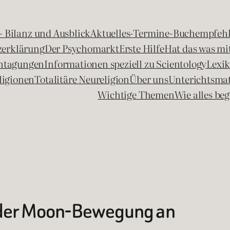
 – Bilanz und Ausblick
Aktuelles-Termine-Buchempfeh
zerklärung
Der Psychomarkt
Erste Hilfe
Hat das was mit
chtagungen
Informationen speziell zu Scientology
Lexi
ligionen
Totalitäre Neureligion
Über uns
Unterichtsmat
Wichtige Themen
Wie alles b
 der Moon-Bewegung an