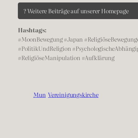
? Weitere Beiträge auf unserer Homepage
Hashtags:
#MoonBewegung #Japan #ReligiöseBewegun
#PolitikUndReligion #PsychologischeAbhängi
#ReligiöseManipulation #Aufklärung
Mun
Vereinigungskirche