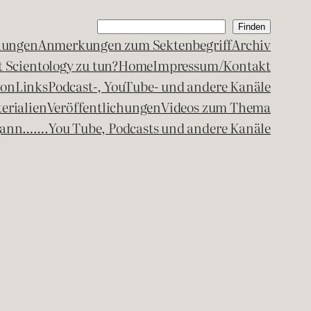
Suchen
Finden
lungen
Anmerkungen zum Sektenbegriff
Archiv
 Scientology zu tun?
Home
Impressum/Kontakt
kon
Links
Podcast-, YouTube- und andere Kanäle
erialien
Veröffentlichungen
Videos zum Thema
egann…….
You Tube, Podcasts und andere Kanäle