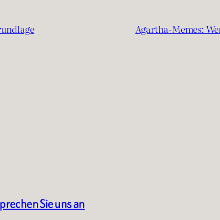
rundlage
Agartha‑Memes: Wen
sprechen Sie uns an