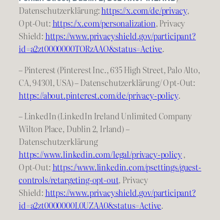
Datenschutzerklärung:
https://
x
.com/de/privacy
,
Opt-Out:
https://x.com/personalization
, Privacy
Shield:
https://www.privacyshield.gov/participant?
id=a2zt0000000TORzAAO&status=Active
.
– Pinterest (Pinterest Inc., 635 High Street, Palo Alto,
CA, 94301, USA) – Datenschutzerklärung/ Opt-Out:
https://about.pinterest.com/de/privacy-policy
.
– LinkedIn (LinkedIn Ireland Unlimited Company
Wilton Place, Dublin 2, Irland) –
Datenschutzerklärung
https://www.linkedin.com/legal/privacy-policy
,
Opt-Out:
https://www.linkedin.com/psettings/guest-
controls/retargeting-opt-out
, Privacy
Shield:
https://www.privacyshield.gov/participant?
id=a2zt0000000L0UZAA0&status=Active
.