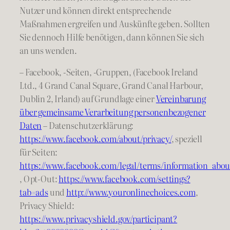
Nutzer und können direkt entsprechende
Maßnahmen ergreifen und Auskünfte geben. Sollten
Sie dennoch Hilfe benötigen, dann können Sie sich
an uns wenden.
– Facebook, -Seiten, -Gruppen, (Facebook Ireland
Ltd., 4 Grand Canal Square, Grand Canal Harbour,
Dublin 2, Irland) auf Grundlage einer
Vereinbarung
über gemeinsame Verarbeitung personenbezogener
Daten
– Datenschutzerklärung:
https://www.facebook.com/about/privacy/
, speziell
für Seiten:
https://www.facebook.com/legal/terms/information_abou
, Opt-Out:
https://www.facebook.com/settings?
tab=ads
und
http://www.youronlinechoices.com
,
Privacy Shield:
https://www.privacyshield.gov/participant?