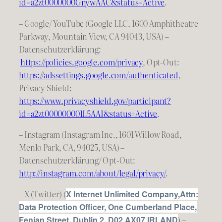
id=a2zt0000000GnywAAC&status=Active
.
– Google/ YouTube (Google LLC, 1600 Amphitheatre
Parkway, Mountain View, CA 94043, USA) –
Datenschutzerklärung:
https://policies.google.com/privacy
, Opt-Out:
https://adssettings.google.com/authenticated
,
Privacy Shield:
https://www.privacyshield.gov/participant?
id=a2zt000000001L5AAI&status=Active
.
– Instagram (Instagram Inc., 1601 Willow Road,
Menlo Park, CA, 94025, USA) –
Datenschutzerklärung/ Opt-Out:
http://instagram.com/about/legal/privacy/
.
– X (Twitter) (
X Internet Unlimited Company,Attn:
Data Protection Officer, One Cumberland Place,
) –
Fenian Street, Dublin 2, D02 AX07 IRLAND