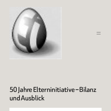
Zum
Inhalt
springen
50 Jahre Elterninitiative – Bilanz
und Ausblick