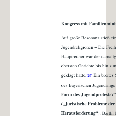
Kongress mit Familienminist
Auf große Resonanz stieß ei
Jugendreligionen – Die Freih
Hauptredner war der damalige
obersten Gerichte bis hin z
geklagt hatte.
Ein breites 
[29]
des Bayerischen Jugendrings 
Form des Jugendprotests?“
„Juristische Probleme der
(
Herausforderung“
), Barthl