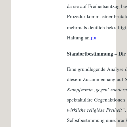
da sie auf Freiheitsentzug ba
Prozedur kommt einer brutal
mehrmals deutlich bekräftigt
Haltung an.
[10]
Standortbestimmung – Die 
Eine grundlegende Analyse de
diesem Zusammenhang auf Sinn
Kampfverein ‚gegen‘ sondern 
spektakuläre Gegenaktionen 
wirkliche religiöse Freiheit“
.
Selbstbestimmung einschränk