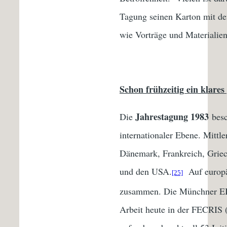
Tagung seinen Karton mit den
wie Vorträge und Materialien
Schon frühzeitig ein klar
Jahrestagung 1983
Die
besc
internationaler Ebene. Mittle
Dänemark, Frankreich, Griech
und den USA.
Auf europäi
[25]
zusammen. Die Münchner EI w
Arbeit heute in der FECRIS (