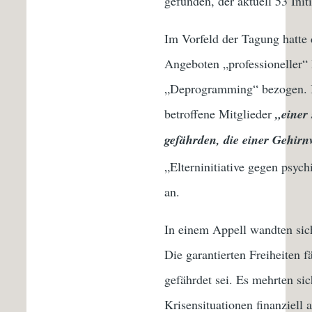
gefunden, der aktuell 53 Ini
Im Vorfeld der Tagung hatte
Angeboten „professioneller“
„Deprogramming“ bezogen. I
betroffene Mitglieder
„einer
gefährden, die einer Gehir
„Elterninitiative gegen psyc
an.
In einem Appell wandten sich
Die garantierten Freiheiten f
gefährdet sei. Es mehrten si
Krisensituationen finanziell 