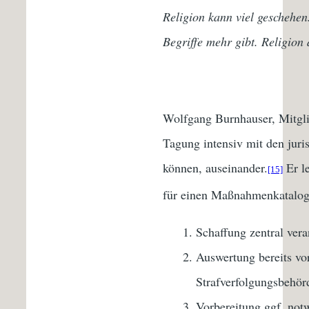
Religion kann viel geschehen
Begriffe mehr gibt. Religion
Wolfgang Burnhauser, Mitglie
Tagung intensiv mit den juri
können, auseinander.
Er le
[15]
für einen Maßnahmenkatalog 
Schaffung zentral ver
Auswertung bereits vo
Strafverfolgungsbehör
Vorbereitung ggf. not