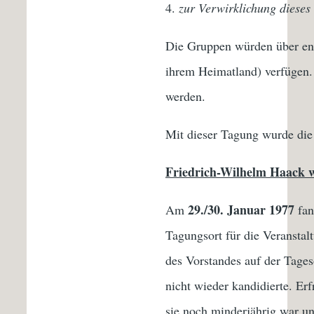
zur Verwirklichung dieses 
Die Gruppen würden über eno
ihrem Heimatland) verfügen. 
werden.
Mit dieser Tagung wurde die 
Friedrich-Wilhelm Haack w
29./30. Januar 1977
Am
fan
Tagungsort für die Veransta
des Vorstandes auf der Tage
nicht wieder kandidierte. Er
sie noch minderjährig war un