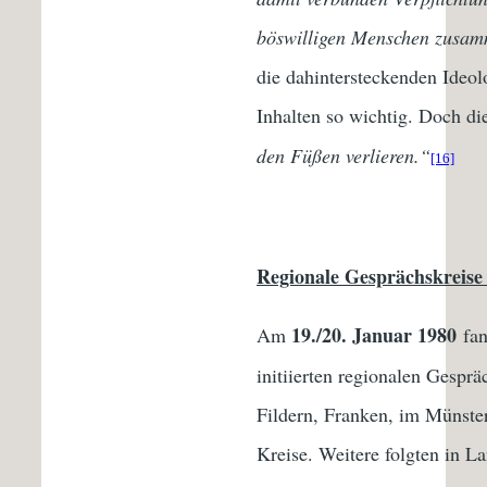
böswilligen Menschen zusamm
die dahintersteckenden Ideo
Inhalten so wichtig. Doch di
den Füßen verlieren.“
[16]
Regionale Gesprächskreise 
19./20. Januar 1980
Am
fa
initiierten regionalen Gespr
Fildern, Franken, im Münste
Kreise. Weitere folgten in L