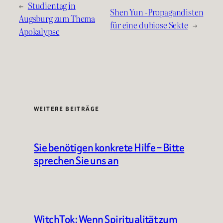
←
Studientag in
Shen Yun -Propagandisten
Augsburg zum Thema
für eine dubiose Sekte
→
Apokalypse
WEITERE BEITRÄGE
Sie benötigen konkrete Hilfe – Bitte
sprechen Sie uns an
WitchTok: Wenn Spiritualität zum