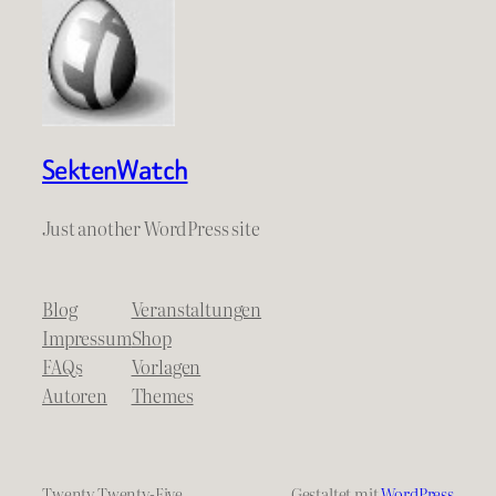
SektenWatch
Just another WordPress site
Blog
Veranstaltungen
Impressum
Shop
FAQs
Vorlagen
Autoren
Themes
Twenty Twenty-Five
Gestaltet mit
WordPress