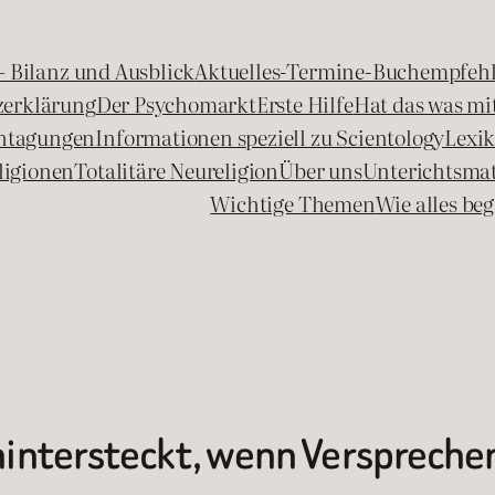
 – Bilanz und Ausblick
Aktuelles-Termine-Buchempfeh
zerklärung
Der Psychomarkt
Erste Hilfe
Hat das was mit
chtagungen
Informationen speziell zu Scientology
Lexi
ligionen
Totalitäre Neureligion
Über uns
Unterichtsmat
Wichtige Themen
Wie alles b
ntersteckt, wenn Versprechen 