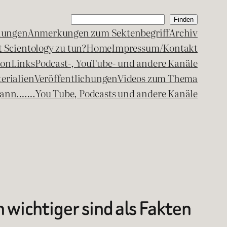
Suchen
Finden
lungen
Anmerkungen zum Sektenbegriff
Archiv
 Scientology zu tun?
Home
Impressum/Kontakt
kon
Links
Podcast-, YouTube- und andere Kanäle
erialien
Veröffentlichungen
Videos zum Thema
egann…….
You Tube, Podcasts und andere Kanäle
wichtiger sind als Fakten