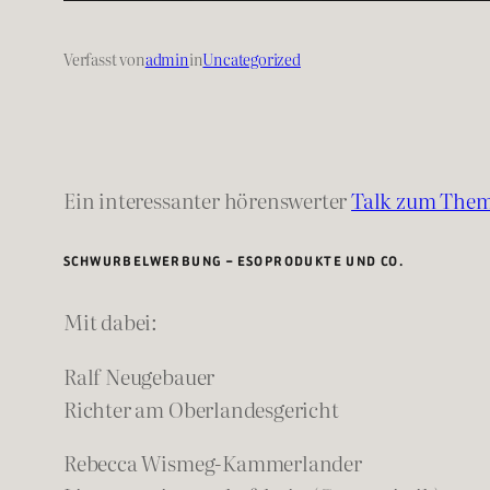
Verfasst von
admin
in
Uncategorized
Ein interessanter hörenswerter
Talk zum Them
SCHWURBELWERBUNG – ESOPRODUKTE UND CO.
Mit dabei:
Ralf Neugebauer
Richter am Oberlandesgericht
Rebecca Wismeg-Kammerlander