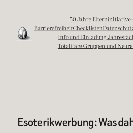
Zum
Inhalt
50 Jahre Elterninitiative
springen
Barrierefreiheit
Checklisten
Datenschut
Info und Einladung Jahresfa
Totalitäre Gruppen und Neure
Esoterikwerbung: Was dahi