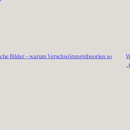
sche Bilder – warum Verschwörungstheorien so
W
„