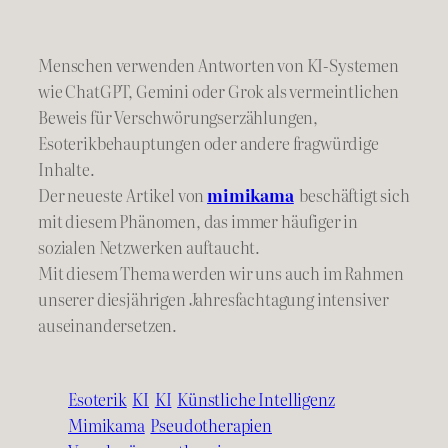
Menschen verwenden Antworten von KI-Systemen
wie ChatGPT, Gemini oder Grok als vermeintlichen
Beweis für Verschwörungserzählungen,
Esoterikbehauptungen oder andere fragwürdige
Inhalte.
Der neueste Artikel von
mimikama
beschäftigt sich
mit diesem Phänomen, das immer häufiger in
sozialen Netzwerken auftaucht.
Mit diesem Thema werden wir uns auch im Rahmen
unserer diesjährigen Jahresfachtagung intensiver
auseinandersetzen.
Esoterik
KI
KI
Künstliche Intelligenz
Mimikama
Pseudotherapien