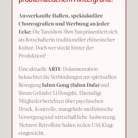
Ausverkaufte Hallen, spektakuläre
Choreografien und Werbung an jeder
Ecke:
Die Tanzshow
Shen Yun
präsentiert sich
als Botschafterin traditioneller chinesischer
Kultur. Doch wer steckt hinter der
Produktion?
Eine aktuelle
ARTE
-Dokumentation
beleuchtet die Verbindungen zur spirituellen
Bewegung
Falun Gong (Falun Dafa)
und
ihrem Gründer Li Hongzhi. Ehemalige
Mitglieder berichten über psychischen
Druck, Kontrolle, mangelnde medizinische
Versorgung und wirtschaftliche Ausbeutung.
Mehrere Betroffene haben in den USA Klage
eingereicht.