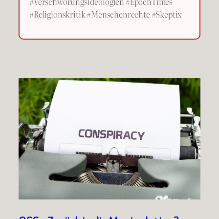
#Verschwörungsideologien #EpochTimes
#Religionskritik #Menschenrechte #Skeptix