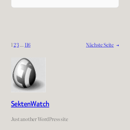
1
2
3
…
116
Nächste Seite
→
SektenWatch
Just another WordPress site