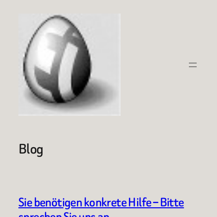
Zum
Inhalt
springen
Blog
Sie benötigen konkrete Hilfe – Bitte
sprechen Sie uns an