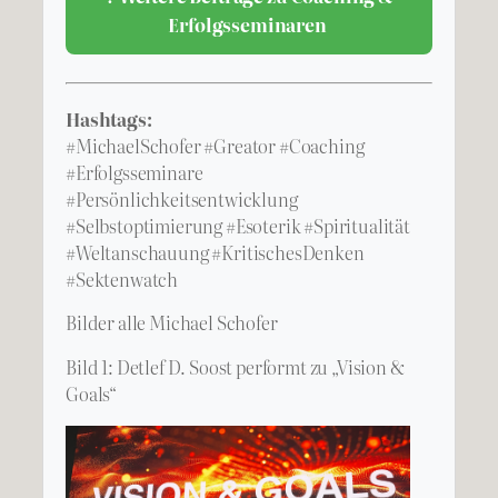
Erfolgsseminaren
Hashtags:
#MichaelSchofer #Greator #Coaching
#Erfolgsseminare
#Persönlichkeitsentwicklung
#Selbstoptimierung #Esoterik #Spiritualität
#Weltanschauung #KritischesDenken
#Sektenwatch
Bilder alle Michael Schofer
Bild 1: Detlef D. Soost performt zu „Vision &
Goals“