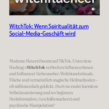
WitchTok: Wenn Spiritualität zum
Social-Media-Geschäft wird
Moderne Hexerei boomt auf TikTok. Unter dem
Hashtag
#WitchTok
verbreiten Influencerinnen
und Influencer Liebeszauber, Wohlstandsrituale,
Flüche und vermeintlich magische Heilmethoden –
oft millionenfach geklickt. Doch wo endet harmlose
Selbstinszenierung und wo beginnen
Desinformation, Geschäftemacherei und
psychische Manipulation?