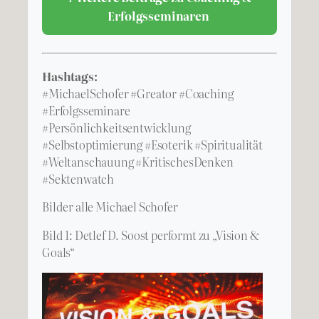
Erfolgsseminaren
Hashtags:
#MichaelSchofer #Greator #Coaching
#Erfolgsseminare
#Persönlichkeitsentwicklung
#Selbstoptimierung #Esoterik #Spiritualität
#Weltanschauung #KritischesDenken
#Sektenwatch
Bilder alle Michael Schofer
Bild 1: Detlef D. Soost performt zu „Vision &
Goals“