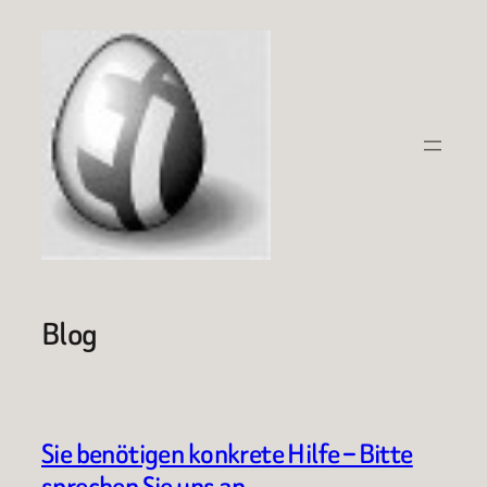
Zum
Inhalt
springen
Blog
Sie benötigen konkrete Hilfe – Bitte
sprechen Sie uns an