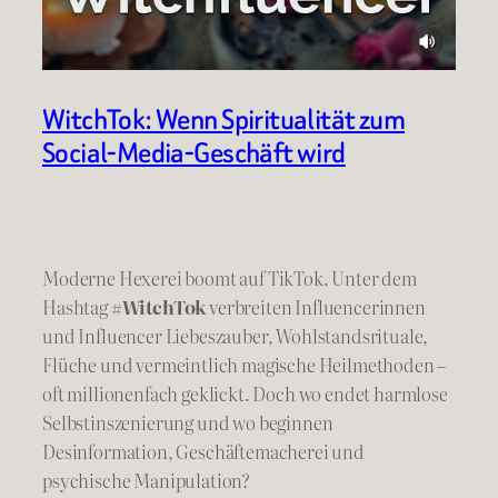
WitchTok: Wenn Spiritualität zum
Social-Media-Geschäft wird
Moderne Hexerei boomt auf TikTok. Unter dem
Hashtag
#WitchTok
verbreiten Influencerinnen
und Influencer Liebeszauber, Wohlstandsrituale,
Flüche und vermeintlich magische Heilmethoden –
oft millionenfach geklickt. Doch wo endet harmlose
Selbstinszenierung und wo beginnen
Desinformation, Geschäftemacherei und
psychische Manipulation?