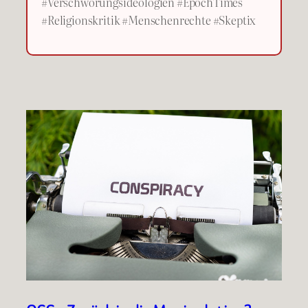
#Verschwörungsideologien #EpochTimes
#Religionskritik #Menschenrechte #Skeptix