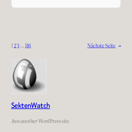
1
2
3
…
116
Nächste Seite
→
SektenWatch
Just another WordPress site