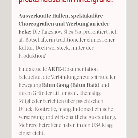
Ausverkaufte Hallen, spektakuläre
Choreografien und Werbung an jeder
Ecke:
Die Tanzshow
Shen Yun
präsentiert sich
als Botschafterin traditioneller chinesischer
Kultur. Doch wer steckt hinter der
Produktion?
Eine aktuelle
ARTE
-Dokumentation
beleuchtet die Verbindungen zur spirituellen
Bewegung
Falun Gong (Falun Dafa)
und
ihrem Gründer Li Hongzhi. Ehemalige
Mitglieder berichten über psychischen
Druck, Kontrolle, mangelnde medizinische
Versorgung und wirtschaftliche Ausbeutung.
Mehrere Betroffene haben in den USA Klage
eingereicht.