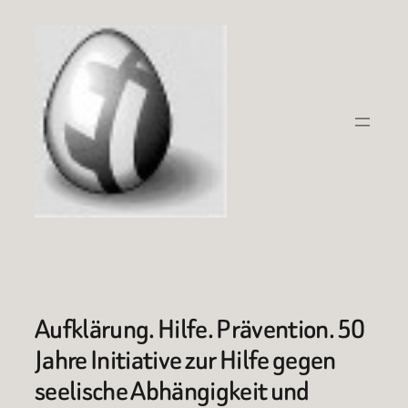
Zum
Inhalt
springen
Aufklärung. Hilfe. Prävention. 50
Jahre Initiative zur Hilfe gegen
seelische Abhängigkeit und