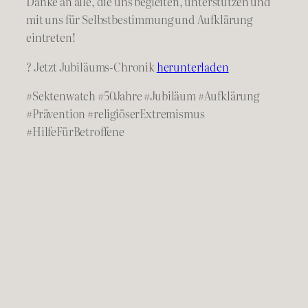
Danke an alle, die uns begleiten, unterstützen und
mit uns für Selbstbestimmung und Aufklärung
eintreten!
? Jetzt Jubiläums-Chronik
herunterladen
#Sektenwatch #50Jahre #Jubiläum #Aufklärung
#Prävention #religiöserExtremismus
#HilfeFürBetroffene