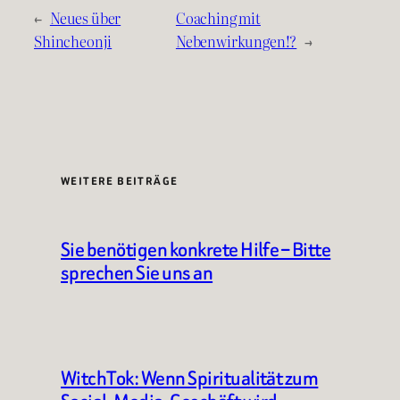
←
Neues über
Coaching mit
Shincheonji
Nebenwirkungen!?
→
WEITERE BEITRÄGE
Sie benötigen konkrete Hilfe – Bitte
sprechen Sie uns an
WitchTok: Wenn Spiritualität zum