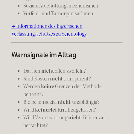
Soziale Abschottungsmechanismen
Vorfeld- und Tarnorganisationen
➜ Informationen des Bayerischen
Verfassungsschutzes zu Scientology
Warnsignale im Alltag
Darf ich
nicht
offen zweifeln?
Sind Kosten
nicht
transparent?
Werden
keine
Grenzen der Methode
benannt?
Bleibe ich sozial
nicht
unabhängig?
Wird
keinerlei
Kritik zugelassen?
Wird Verantwortung
nicht
differenziert
betrachtet?