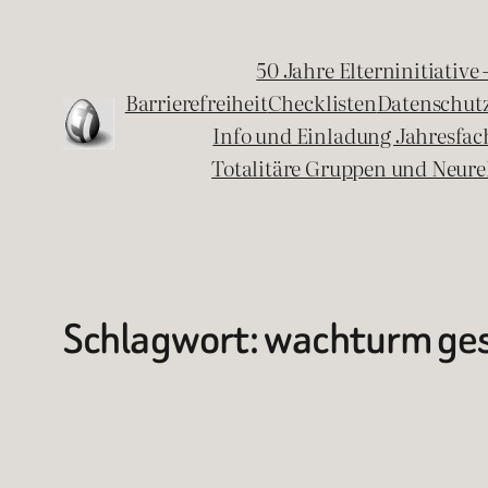
Zum
Inhalt
50 Jahre Elterninitiative
springen
Barrierefreiheit
Checklisten
Datenschut
Info und Einladung Jahresfa
Totalitäre Gruppen und Neure
Schlagwort:
wachturm ges