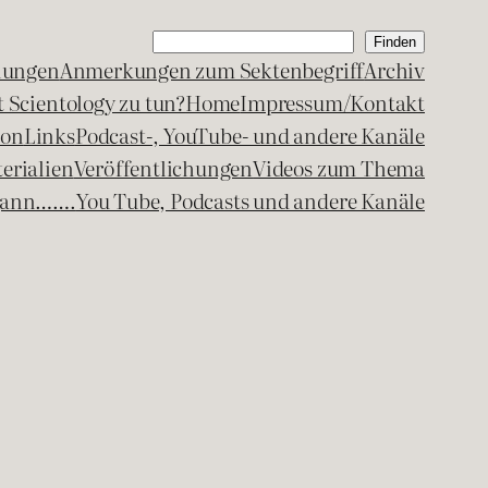
Suchen
Finden
lungen
Anmerkungen zum Sektenbegriff
Archiv
 Scientology zu tun?
Home
Impressum/Kontakt
kon
Links
Podcast-, YouTube- und andere Kanäle
erialien
Veröffentlichungen
Videos zum Thema
egann…….
You Tube, Podcasts und andere Kanäle