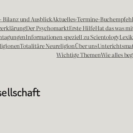
 – Bilanz und Ausblick
Aktuelles-Termine-Buchempfeh
zerklärung
Der Psychomarkt
Erste Hilfe
Hat das was mit
chtagungen
Informationen speziell zu Scientology
Lexi
ligionen
Totalitäre Neureligion
Über uns
Unterichtsmat
Wichtige Themen
Wie alles b
ellschaft