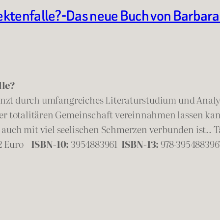
ektenfalle?-Das neue Buch von Barbar
lle?
rgänzt durch umfangreiches Literaturstudium und Ana
er totalitären Gemeinschaft vereinnahmen lassen kann
 auch mit viel seelischen Schmerzen verbunden ist..
T
12 Euro
ISBN-10:
3954883961
ISBN-13:
978-395488396