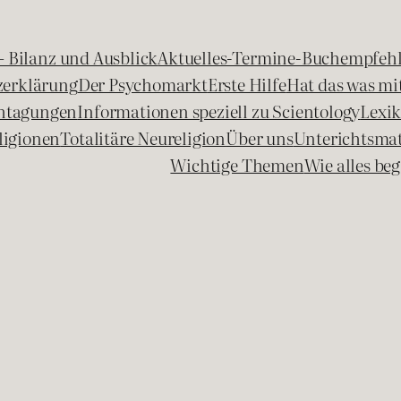
 – Bilanz und Ausblick
Aktuelles-Termine-Buchempfeh
zerklärung
Der Psychomarkt
Erste Hilfe
Hat das was mit
chtagungen
Informationen speziell zu Scientology
Lexi
ligionen
Totalitäre Neureligion
Über uns
Unterichtsmat
Wichtige Themen
Wie alles b