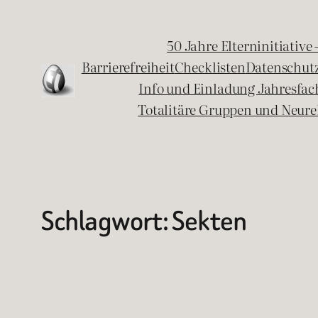
Zum
Inhalt
50 Jahre Elterninitiative
springen
Barrierefreiheit
Checklisten
Datenschut
Info und Einladung Jahresfa
Totalitäre Gruppen und Neure
Schlagwort:
Sekten