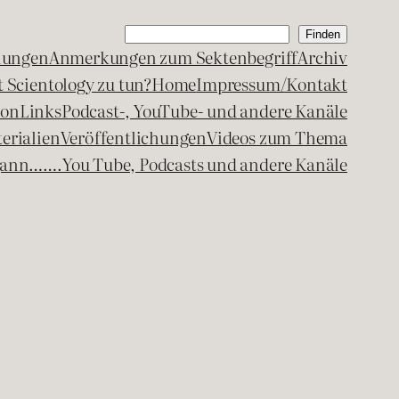
Suchen
Finden
lungen
Anmerkungen zum Sektenbegriff
Archiv
 Scientology zu tun?
Home
Impressum/Kontakt
kon
Links
Podcast-, YouTube- und andere Kanäle
erialien
Veröffentlichungen
Videos zum Thema
egann…….
You Tube, Podcasts und andere Kanäle