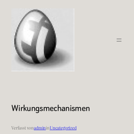
Zum
Inhalt
springen
Wirkungsmechanismen
Verfasst von
admin
in
Uncategorized