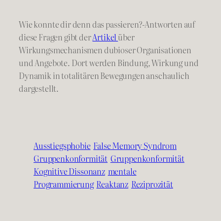
Wie konnte dir denn das passieren?-Antworten auf
diese Fragen gibt der
Artikel
über
Wirkungsmechanismen dubioser Organisationen
und Angebote. Dort werden Bindung, Wirkung und
Dynamik in totalitären Bewegungen anschaulich
dargestellt.
Ausstiegsphobie
False Memory Syndrom
Gruppenkonformität
Gruppenkonformität
Kognitive Dissonanz
mentale
Programmierung
Reaktanz
Reziprozität