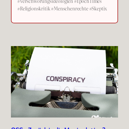
#Verschwörungsideologien #EpochTimes
#Religionskritik #Menschenrechte #Skeptix