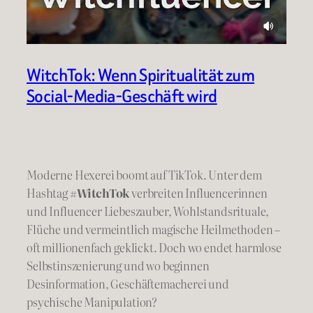
WitchTok: Wenn Spiritualität zum
Social-Media-Geschäft wird
Moderne Hexerei boomt auf TikTok. Unter dem
Hashtag
#WitchTok
verbreiten Influencerinnen
und Influencer Liebeszauber, Wohlstandsrituale,
Flüche und vermeintlich magische Heilmethoden –
oft millionenfach geklickt. Doch wo endet harmlose
Selbstinszenierung und wo beginnen
Desinformation, Geschäftemacherei und
psychische Manipulation?