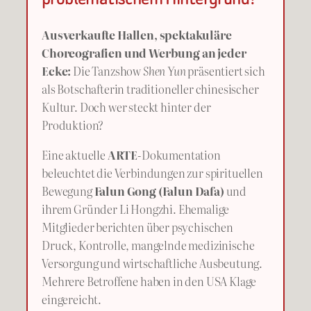
Ausverkaufte Hallen, spektakuläre
Choreografien und Werbung an jeder
Ecke:
Die Tanzshow
Shen Yun
präsentiert sich
als Botschafterin traditioneller chinesischer
Kultur. Doch wer steckt hinter der
Produktion?
Eine aktuelle
ARTE
-Dokumentation
beleuchtet die Verbindungen zur spirituellen
Bewegung
Falun Gong (Falun Dafa)
und
ihrem Gründer Li Hongzhi. Ehemalige
Mitglieder berichten über psychischen
Druck, Kontrolle, mangelnde medizinische
Versorgung und wirtschaftliche Ausbeutung.
Mehrere Betroffene haben in den USA Klage
eingereicht.