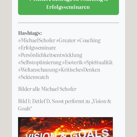
Erfolgsseminaren
Hashtags:
#MichaelSchofer #Greator #Coaching
#Erfolgsseminare
#Persönlichkeitsentwicklung
#Selbstoptimierung #Esoterik #Spiritualität
#Weltanschauung #KritischesDenken
#Sektenwatch
Bilder alle Michael Schofer
Bild 1: Detlef D. Soost performt zu „Vision &
Goals“