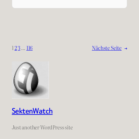
1
2
3
…
116
Nächste Seite
→
SektenWatch
Just another WordPress site