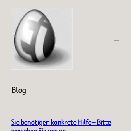
Zum
Inhalt
springen
Blog
Sie benötigen konkrete Hilfe – Bitte
sprechen Sie uns an