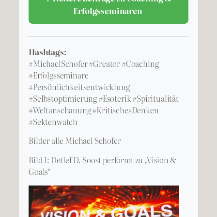
Erfolgsseminaren
Hashtags:
#MichaelSchofer #Greator #Coaching
#Erfolgsseminare
#Persönlichkeitsentwicklung
#Selbstoptimierung #Esoterik #Spiritualität
#Weltanschauung #KritischesDenken
#Sektenwatch
Bilder alle Michael Schofer
Bild 1: Detlef D. Soost performt zu „Vision &
Goals“