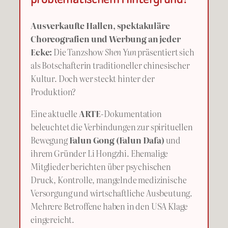
Ausverkaufte Hallen, spektakuläre
Choreografien und Werbung an jeder
Ecke:
Die Tanzshow
Shen Yun
präsentiert sich
als Botschafterin traditioneller chinesischer
Kultur. Doch wer steckt hinter der
Produktion?
Eine aktuelle
ARTE
-Dokumentation
beleuchtet die Verbindungen zur spirituellen
Bewegung
Falun Gong (Falun Dafa)
und
ihrem Gründer Li Hongzhi. Ehemalige
Mitglieder berichten über psychischen
Druck, Kontrolle, mangelnde medizinische
Versorgung und wirtschaftliche Ausbeutung.
Mehrere Betroffene haben in den USA Klage
eingereicht.