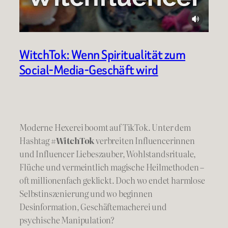
WitchTok: Wenn Spiritualität zum
Social-Media-Geschäft wird
Moderne Hexerei boomt auf TikTok. Unter dem
Hashtag
#WitchTok
verbreiten Influencerinnen
und Influencer Liebeszauber, Wohlstandsrituale,
Flüche und vermeintlich magische Heilmethoden –
oft millionenfach geklickt. Doch wo endet harmlose
Selbstinszenierung und wo beginnen
Desinformation, Geschäftemacherei und
psychische Manipulation?