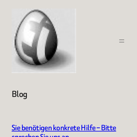
Zum
Inhalt
springen
Blog
Sie benötigen konkrete Hilfe – Bitte
sprechen Sie uns an