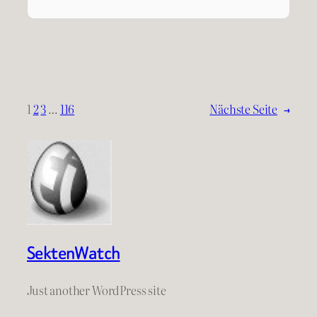
1
2
3
…
116
Nächste Seite
→
SektenWatch
Just another WordPress site