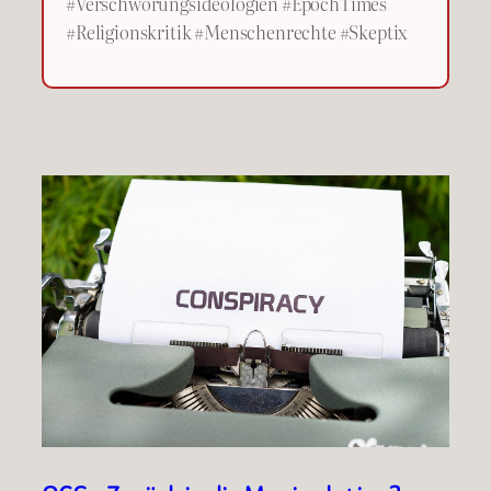
#Verschwörungsideologien #EpochTimes
#Religionskritik #Menschenrechte #Skeptix