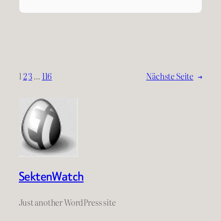
1
2
3
…
116
Nächste Seite
→
SektenWatch
Just another WordPress site