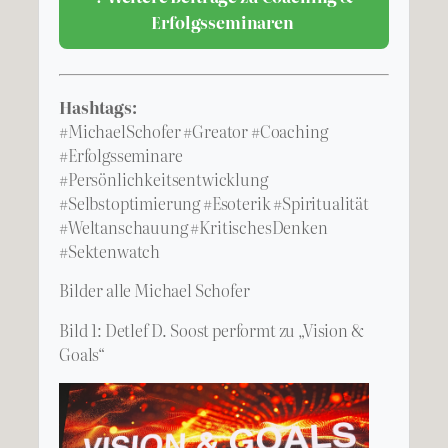
Erfolgsseminaren
Hashtags:
#MichaelSchofer #Greator #Coaching
#Erfolgsseminare
#Persönlichkeitsentwicklung
#Selbstoptimierung #Esoterik #Spiritualität
#Weltanschauung #KritischesDenken
#Sektenwatch
Bilder alle Michael Schofer
Bild 1: Detlef D. Soost performt zu „Vision &
Goals“