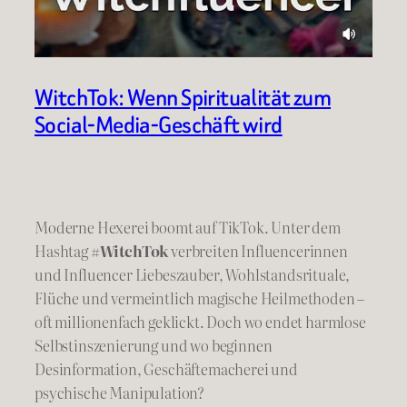
WitchTok: Wenn Spiritualität zum
Social-Media-Geschäft wird
Moderne Hexerei boomt auf TikTok. Unter dem
Hashtag
#WitchTok
verbreiten Influencerinnen
und Influencer Liebeszauber, Wohlstandsrituale,
Flüche und vermeintlich magische Heilmethoden –
oft millionenfach geklickt. Doch wo endet harmlose
Selbstinszenierung und wo beginnen
Desinformation, Geschäftemacherei und
psychische Manipulation?