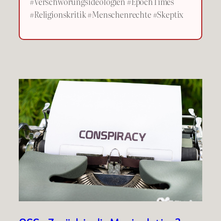
#Verschwörungsideologien #EpochTimes
#Religionskritik #Menschenrechte #Skeptix