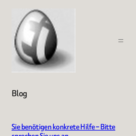
Zum
Inhalt
springen
Blog
Sie benötigen konkrete Hilfe – Bitte
sprechen Sie uns an