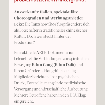
Ausverkaufte Hallen, spektakuläre
Choreografien und Werbung an jeder
Ecke:
Die Tanzshow
Shen Yun
präsentiert sich
als Botschafterin traditioneller chinesischer
Kultur. Doch wer steckt hinter der
Produktion?
Eine aktuelle
ARTE
-Dokumentation
beleuchtet die Verbindungen zur spirituellen
Bewegung
Falun Gong (Falun Dafa)
und
ihrem Gründer Li Hongzhi. Ehemalige
Mitglieder berichten über psychischen
Druck, Kontrolle, mangelnde medizinische
Versorgung und wirtschaftliche Ausbeutung.
Mehrere Betroffene haben in den USA Klage
eingereicht.