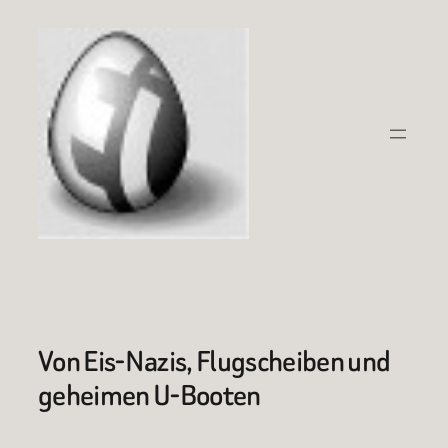
Zum
Inhalt
springen
Von Eis-Nazis, Flugscheiben und
geheimen U-Booten