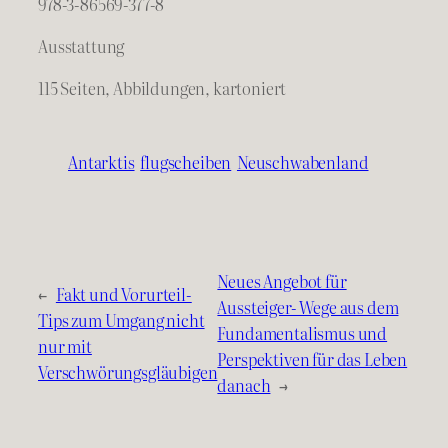
978-3-86569-377-8
Ausstattung
115 Seiten, Abbildungen, kartoniert
Antarktis
flugscheiben
Neuschwabenland
Neues Angebot für
←
Fakt und Vorurteil-
Aussteiger- Wege aus dem
Tips zum Umgang nicht
Fundamentalismus und
nur mit
Perspektiven für das Leben
Verschwörungsgläubigen
danach
→