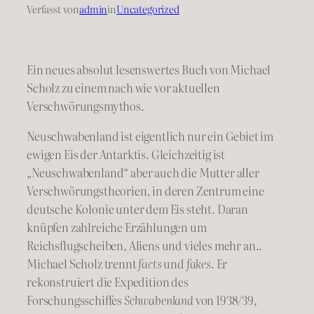
Verfasst von
admin
in
Uncategorized
Ein neues absolut lesenswertes Buch von Michael
Scholz zu einem nach wie vor aktuellen
Verschwörungsmythos.
Neuschwabenland ist eigentlich nur ein Gebiet im
ewigen Eis der Antarktis. Gleichzeitig ist
„Neuschwabenland“ aber auch die Mutter aller
Verschwörungstheorien, in deren Zentrum eine
deutsche Kolonie unter dem Eis steht. Daran
knüpfen zahlreiche Erzählungen um
Reichsflugscheiben, Aliens und vieles mehr an..
Michael Scholz trennt
facts
und
fakes
. Er
rekonstruiert die Expedition des
Forschungsschiffes
Schwabenland
von 1938/39,