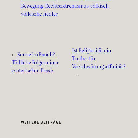
Bewegung
Rechtsextremismus
völkisch
völkische siedler
Ist Religiosität ein
←
Sonne im Bauch? –
Treiber für
Tödliche Folgen einer
Verschwörungsaffinität?
esoterischen Praxis
→
WEITERE BEITRÄGE