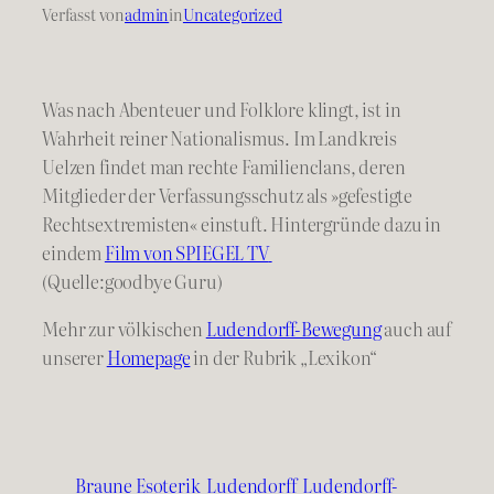
Verfasst von
admin
in
Uncategorized
Was nach Abenteuer und Folklore klingt, ist in
Wahrheit reiner Nationalismus. Im Landkreis
Uelzen findet man rechte Familienclans, deren
Mitglieder der Verfassungsschutz als »gefestigte
Rechtsextremisten« einstuft. Hintergründe dazu in
eindem
Film von SPIEGEL TV
(Quelle:goodbye Guru)
Mehr zur völkischen
Ludendorff-Bewegung
auch auf
unserer
Homepage
in der Rubrik „Lexikon“
Braune Esoterik
Ludendorff
Ludendorff-