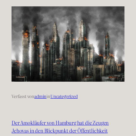
Verfasst von
admin
in
Uncategorized
Der Amokläufer von Hamburg hat die Zeugen
Jehovas in den Blickpunkt der Öffentlichkeit