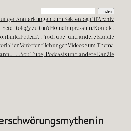
Suchen
Finden
lungen
Anmerkungen zum Sektenbegriff
Archiv
 Scientology zu tun?
Home
Impressum/Kontakt
kon
Links
Podcast-, YouTube- und andere Kanäle
erialien
Veröffentlichungen
Videos zum Thema
egann…….
You Tube, Podcasts und andere Kanäle
Verschwörungsmythen in