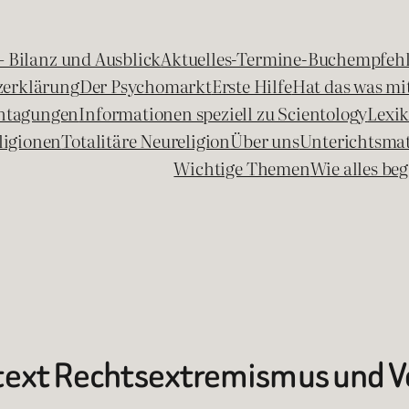
 – Bilanz und Ausblick
Aktuelles-Termine-Buchempfeh
zerklärung
Der Psychomarkt
Erste Hilfe
Hat das was mit
chtagungen
Informationen speziell zu Scientology
Lexi
ligionen
Totalitäre Neureligion
Über uns
Unterichtsmat
Wichtige Themen
Wie alles b
ntext Rechtsextremismus und 