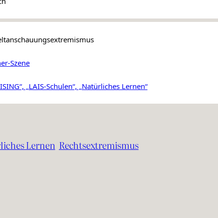
ch
 Weltanschauungsextremismus
ner-Szene
ING“, „LAIS-Schulen“, „Natürliches Lernen“
liches Lernen
Rechtsextremismus