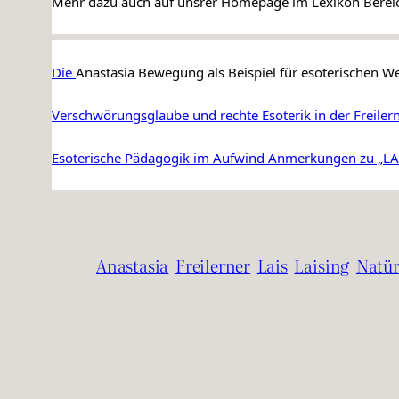
Mehr dazu auch auf unsrer Homepage im Lexikon Berei
Die 
Anastasia Bewegung als Beispiel für esoterischen
Verschwörungsglaube und rechte Esoterik in der Freiler
Esoterische Pädagogik im Aufwind Anmerkungen zu „LAIS
Anastasia
Freilerner
Lais
Laising
Natür