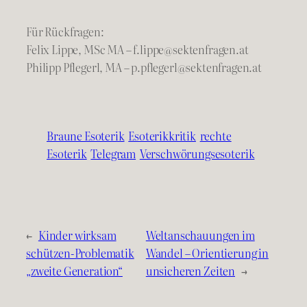
Für Rückfragen:
Felix Lippe, MSc MA – f.lippe@sektenfragen.at
Philipp Pflegerl, MA – p.pflegerl@sektenfragen.at
Braune Esoterik
Esoterikkritik
rechte
Esoterik
Telegram
Verschwörungsesoterik
←
Kinder wirksam
Weltanschauungen im
schützen-Problematik
Wandel – Orientierung in
„zweite Generation“
unsicheren Zeiten
→