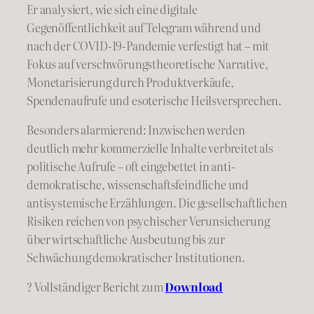
Er analysiert, wie sich eine digitale
Gegenöffentlichkeit auf Telegram während und
nach der COVID-19-Pandemie verfestigt hat – mit
Fokus auf verschwörungstheoretische Narrative,
Monetarisierung durch Produktverkäufe,
Spendenaufrufe und esoterische Heilsversprechen.
Besonders alarmierend: Inzwischen werden
deutlich mehr kommerzielle Inhalte verbreitet als
politische Aufrufe – oft eingebettet in anti-
demokratische, wissenschaftsfeindliche und
antisystemische Erzählungen. Die gesellschaftlichen
Risiken reichen von psychischer Verunsicherung
über wirtschaftliche Ausbeutung bis zur
Schwächung demokratischer Institutionen.
? Vollständiger Bericht zum
Download