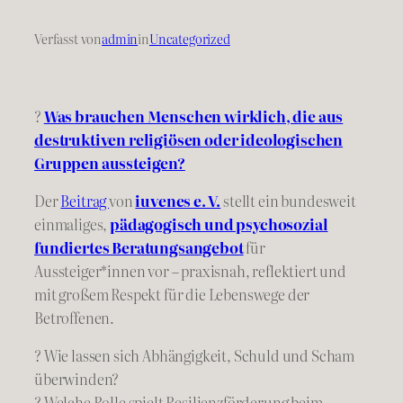
Verfasst von
admin
in
Uncategorized
?
Was brauchen Menschen wirklich, die aus
destruktiven religiösen oder ideologischen
Gruppen aussteigen?
Der
Beitrag
von
iuvenes e. V.
stellt ein bundesweit
einmaliges,
pädagogisch und psychosozial
fundiertes Beratungsangebot
für
Aussteiger*innen vor – praxisnah, reflektiert und
mit großem Respekt für die Lebenswege der
Betroffenen.
? Wie lassen sich Abhängigkeit, Schuld und Scham
überwinden?
? Welche Rolle spielt Resilienzförderung beim