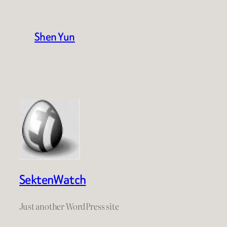
Shen Yun
SektenWatch
Just another WordPress site