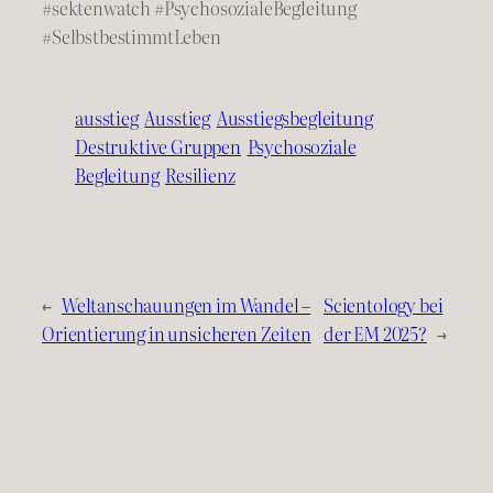
#sektenwatch #PsychosozialeBegleitung
#SelbstbestimmtLeben
ausstieg
Ausstieg
Ausstiegsbegleitung
Destruktive Gruppen
Psychosoziale
Begleitung
Resilienz
←
Weltanschauungen im Wandel –
Scientology bei
Orientierung in unsicheren Zeiten
der EM 2025?
→