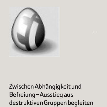
Zum
Inhalt
springen
Zwischen Abhängigkeit und
Befreiung – Ausstieg aus
destruktiven Gruppen begleiten