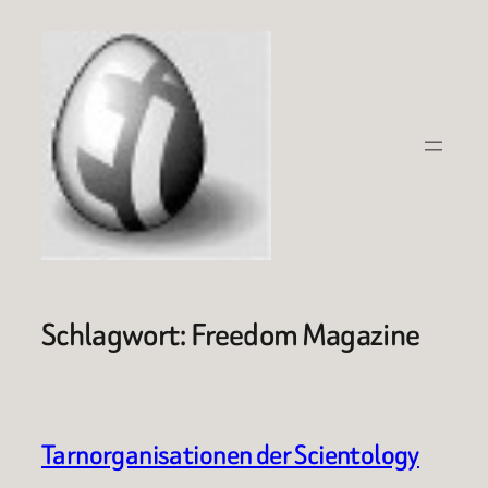
Zum
Inhalt
springen
Schlagwort:
Freedom Magazine
Tarnorganisationen der Scientology