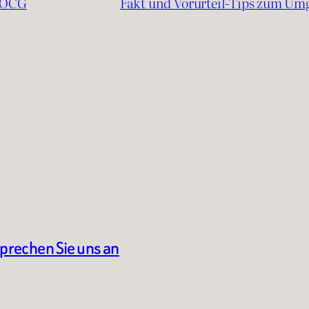
r OCG
Fakt und Vorurteil-Tips zum Um
sprechen Sie uns an