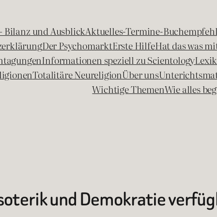
 – Bilanz und Ausblick
Aktuelles-Termine-Buchempfeh
zerklärung
Der Psychomarkt
Erste Hilfe
Hat das was mit
chtagungen
Informationen speziell zu Scientology
Lexi
ligionen
Totalitäre Neureligion
Über uns
Unterichtsmat
Wichtige Themen
Wie alles b
oterik und Demokratie verfüg