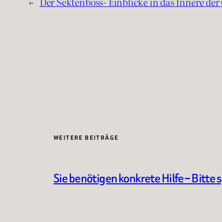
←
Der Sektenboss- Einblicke in das Innere de
WEITERE BEITRÄGE
Sie benötigen konkrete Hilfe – Bitte 