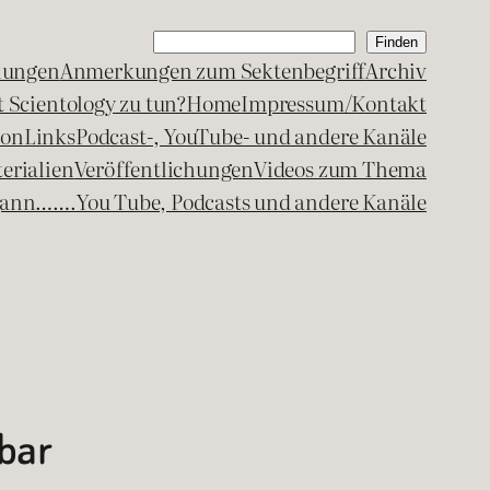
Suchen
Finden
lungen
Anmerkungen zum Sektenbegriff
Archiv
 Scientology zu tun?
Home
Impressum/Kontakt
kon
Links
Podcast-, YouTube- und andere Kanäle
erialien
Veröffentlichungen
Videos zum Thema
egann…….
You Tube, Podcasts und andere Kanäle
bar