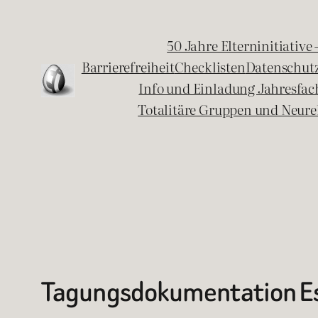
Zum
Inhalt
50 Jahre Elterninitiative
springen
Barrierefreiheit
Checklisten
Datenschut
Info und Einladung Jahresfa
Totalitäre Gruppen und Neure
Tagungsdokumentation Es