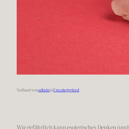
Verfasst von
admin
in
Uncategorized
Wie gefährlich kann esoterisches Denken (und 