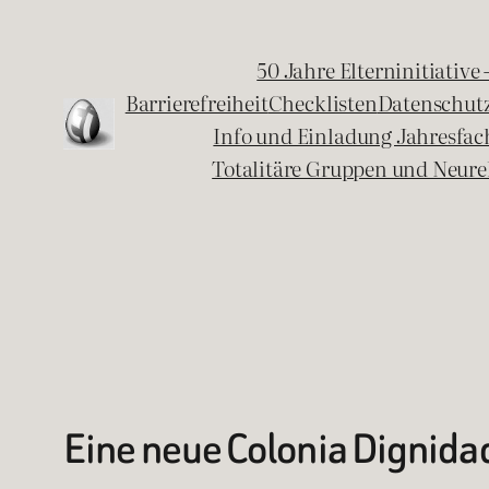
Zum
Inhalt
50 Jahre Elterninitiative
springen
Barrierefreiheit
Checklisten
Datenschut
Info und Einladung Jahresfa
Totalitäre Gruppen und Neure
Eine neue Colonia Dignida