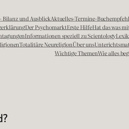
 – Bilanz und Ausblick
Aktuelles-Termine-Buchempfeh
zerklärung
Der Psychomarkt
Erste Hilfe
Hat das was mit
chtagungen
Informationen speziell zu Scientology
Lexi
ligionen
Totalitäre Neureligion
Über uns
Unterichtsmat
Wichtige Themen
Wie alles b
d?