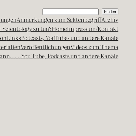
Suchen
Finden
lungen
Anmerkungen zum Sektenbegriff
Archiv
 Scientology zu tun?
Home
Impressum/Kontakt
kon
Links
Podcast-, YouTube- und andere Kanäle
erialien
Veröffentlichungen
Videos zum Thema
egann…….
You Tube, Podcasts und andere Kanäle