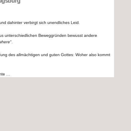
Augsburg
und dahinter verbirgt sich unendliches Leid.
e aus unterschiedlichen Beweggründen bewusst andere
ywhere“
.
pfung des allmächtigen und guten Gottes: Woher also kommt
nnte …