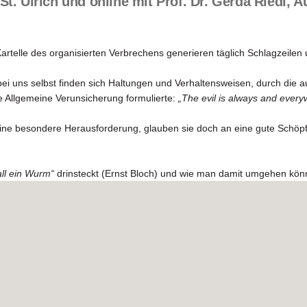
t. Ulrich und online mit Prof. Dr. Gerda Riedl, 
artelle des organisierten Verbrechens generieren täglich Schlagzeilen 
bei uns selbst finden sich Haltungen und Verhaltensweisen, durch di
e Allgemeine Verunsicherung formulierte:
„The evil is always and ever
eine besondere Herausforderung, glauben sie doch an eine gute Schö
all ein Wurm“
drinsteckt (Ernst Bloch) und wie man damit umgehen kö