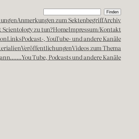
Suchen
Finden
lungen
Anmerkungen zum Sektenbegriff
Archiv
 Scientology zu tun?
Home
Impressum/Kontakt
kon
Links
Podcast-, YouTube- und andere Kanäle
erialien
Veröffentlichungen
Videos zum Thema
egann…….
You Tube, Podcasts und andere Kanäle