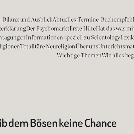
 – Bilanz und Ausblick
Aktuelles-Termine-Buchempfeh
zerklärung
Der Psychomarkt
Erste Hilfe
Hat das was mit
chtagungen
Informationen speziell zu Scientology
Lexi
ligionen
Totalitäre Neureligion
Über uns
Unterichtsmat
Wichtige Themen
Wie alles b
Gib dem Bösen keine Chance