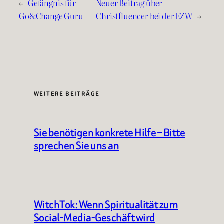
←
Gefängnis für
Neuer Beitrag über
Go&Change Guru
Christfluencer bei der EZW
→
WEITERE BEITRÄGE
Sie benötigen konkrete Hilfe – Bitte
sprechen Sie uns an
WitchTok: Wenn Spiritualität zum
Social-Media-Geschäft wird