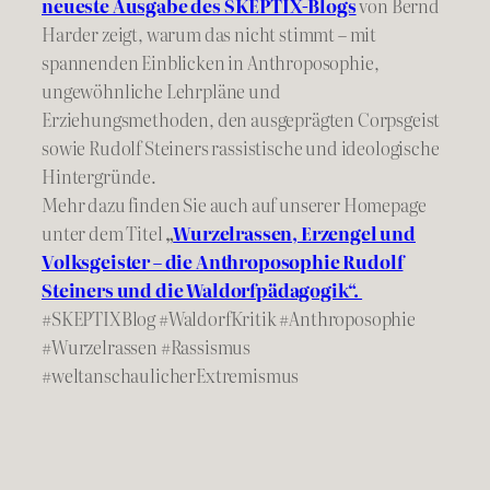
neueste Ausgabe des SKEPTIX-Blogs
von Bernd
Harder zeigt, warum das nicht stimmt – mit
spannenden Einblicken in Anthroposophie,
ungewöhnliche Lehrpläne und
Erziehungsmethoden, den ausgeprägten Corpsgeist
sowie Rudolf Steiners rassistische und ideologische
Hintergründe.
Mehr dazu finden Sie auch auf unserer Homepage
unter dem Titel
„
Wurzelrassen, Erzengel und
Volksgeister – die Anthroposophie Rudolf
Steiners und die Waldorfpädagogik“.
#SKEPTIXBlog #WaldorfKritik #Anthroposophie
#Wurzelrassen #Rassismus
#weltanschaulicherExtremismus