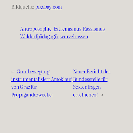
Bildquelle:
pixabay.com
Antroposophie
Extremismus
Rassismus
Waldorfpädagogik
wurzelrassen
←
Gurubewegung
Neuer Bericht der
instrumentalisiert Amoklauf
Bundesstelle für
von Graz für
Sektenfragen
Propagandazwecke!
erschienen!
→