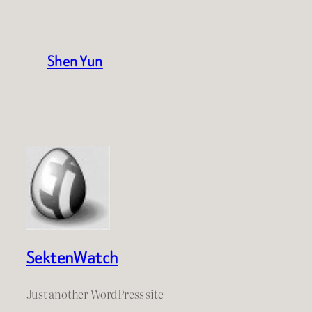
Shen Yun
SektenWatch
Just another WordPress site