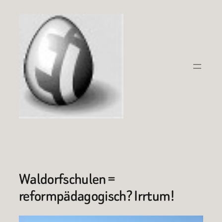
Zum
Inhalt
springen
Waldorfschulen =
reformpädagogisch? Irrtum!